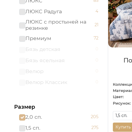
ЛЮКС
85
ЛЮКС Радуга
4
ЛЮКС с простыней на
21
резинке
Премиум
72
Бязь детская
0
По
Бязь ясельная
0
Велюр
0
Велюр Классик
0
Коллекци
Материал
Велюр Престиж
0
Цвет:
ЛЮКС с наволочками
Рисунок:
Размер
0
50х70
2,0 сп.
205
Мако - сатин
0
Купить
1,5 сп.
275
Поплин детский
0