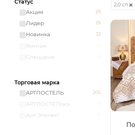
Статус
2,0 сп.
Акция
29
Лидер
29
Новинка
32
Винтаж
0
Спеццена
0
Торговая марка
АРТПОСТЕЛЬ
205
АРТПОСТЕЛЬка
0
Арт Элегант
0
По