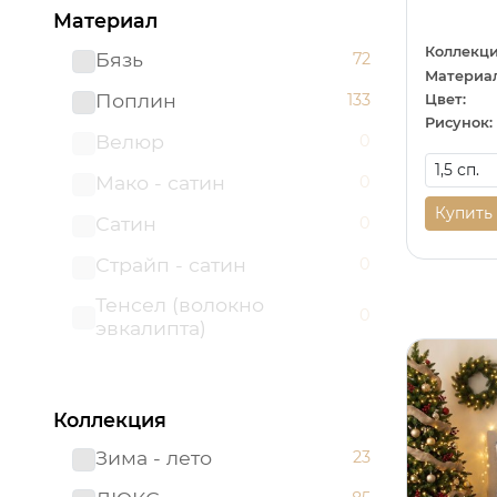
Материал
Коллекци
Бязь
72
Материал
Поплин
133
Цвет:
Рисунок:
Велюр
0
Мако - сатин
0
Купить
Сатин
0
Страйп - сатин
0
Тенсел (волокно
0
эвкалипта)
Коллекция
Зима - лето
23