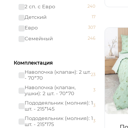
2 сп. с Евро
240
Поплин ясельный
0
Детский
17
Престиж
0
Евро
307
Россия
0
Семейный
246
Россия (Подарочная
0
упаковка)
Страйп - сатин
0
Комплектация
Тенсел
0
Наволочка (клапан): 2 шт.
23
- 70*70
Наволочка (клапан,
3
ушки): 2 шт. - 70*70
Пододеяльник (молния): 1
3
шт. - 215*145
Пододеяльник (молния): 1
3
шт. - 215*175
По