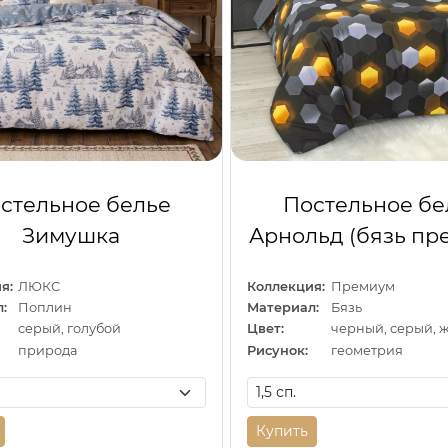
стельное белье
Постельное бе
Зимушка
Арнольд (бязь пр
я:
ЛЮКС
Коллекция:
Премиум
:
Поплин
Материал:
Бязь
серый, голубой
Цвет:
черный, серый, 
природа
Рисунок:
геометрия
Купить