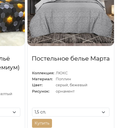
льё
Постельное белье Марта
емиум)
Коллекция:
ЛЮКС
Материал:
Поплин
Цвет:
серый, бежевый
Рисунок:
орнамент
желтый
Купить