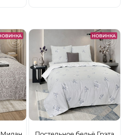
НОВИНКА
НОВИНКА
 Милан
Постельное бельё Грэта