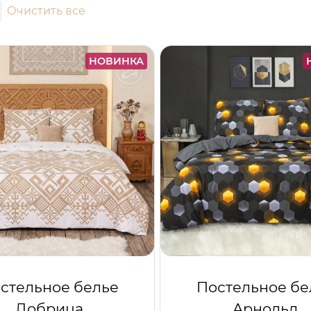
Очистить все
НОВИНКА
стельное белье
Постельное бе
Добрица
Арнольд