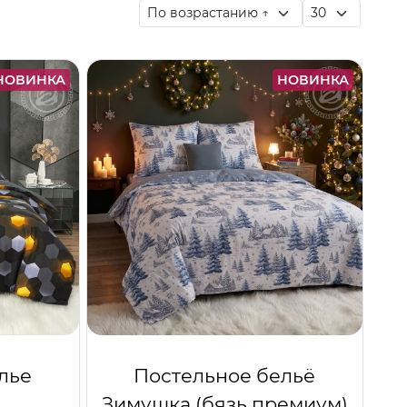
НОВИНКА
НОВИНКА
лье
Постельное бельё
Зимушка (бязь премиум)