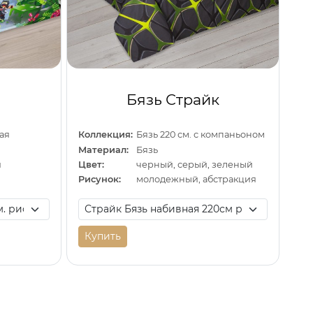
Бязь Страйк
кая
Коллекция:
Бязь 220 см. с компаньоном
Материал:
Бязь
й
Цвет:
черный, серый, зеленый
Рисунок:
молодежный, абстракция
Купить