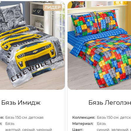
ЛИДЕР
Бязь Имидж
Бязь Леголэ
я:
Бязь 150 см. детская
Коллекция:
Бязь 150 см. детс
:
Бязь
Материал:
Бязь
желтый, серый, черный
Цвет:
синий, зеленый,