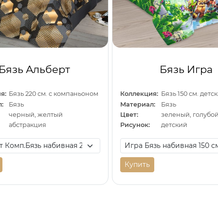
Бязь Альберт
Бязь Игра
я:
Бязь 220 см. с компаньоном
Коллекция:
Бязь 150 см. детс
:
Бязь
Материал:
Бязь
черный, желтый
Цвет:
зеленый, голубо
абстракция
Рисунок:
детский
Купить