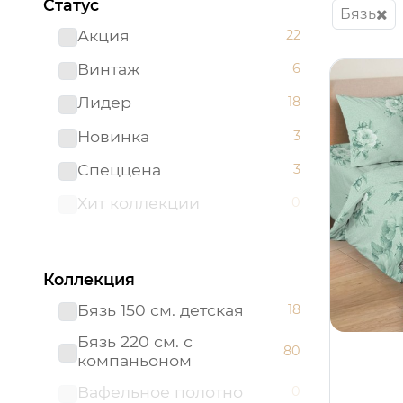
Статус
Бязь
Акция
22
Винтаж
6
Лидер
18
Новинка
3
Спеццена
3
Хит коллекции
0
Коллекция
Бязь 150 см. детская
18
Бязь 220 см. с
80
компаньоном
Вафельное полотно
0