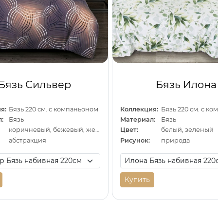
Бязь Сильвер
Бязь Илона
я:
Бязь 220 см. с компаньоном
Коллекция:
Бязь 220 см. с к
:
Бязь
Материал:
Бязь
коричневый, бежевый, желтый
Цвет:
белый, зеленый
абстракция
Рисунок:
природа
Купить