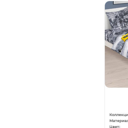
Светло-коричневый
0
Пасха
0
Светло-серый
0
Бабочки
0
Серо-коричневый
0
Баня
0
Серо-лиловый
0
Гладкокрашеный
0
Темно-серый
0
Город
0
Фисташковый
0
Деревня
0
Хаки
0
Дракон
0
Шампань
0
Еда
0
Шоколадный
0
Зима
0
Космос
0
Кружево
0
Коллекци
Материал
Море
0
Цвет: