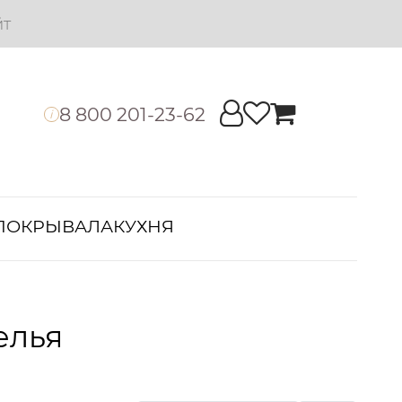
йт
8 800 201-23-62
i
ПОКРЫВАЛА
КУХНЯ
елья