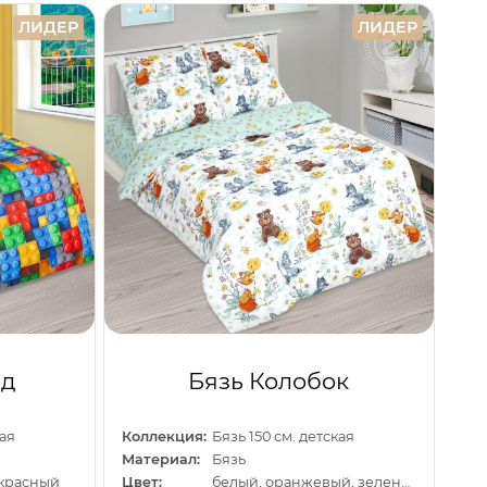
ЛИДЕР
ЛИДЕР
нд
Бязь Колобок
кая
Коллекция:
Бязь 150 см. детская
Материал:
Бязь
 красный
Цвет:
белый, оранжевый, зеленый