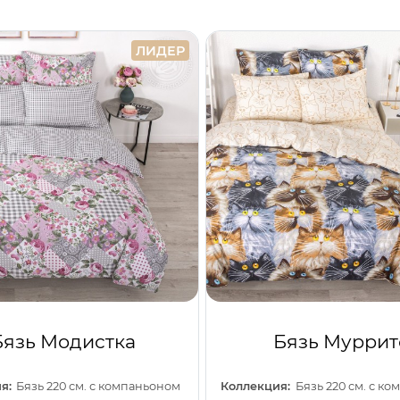
ЛИДЕР
Бязь Модистка
Бязь Муррит
я:
Бязь 220 см. с компаньоном
Коллекция:
Бязь 220 см. с к