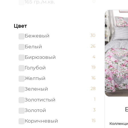
165 гр./м.кв.
0
Цвет
Бежевый
30
Белый
26
Бирюзовый
4
Голубой
19
Желтый
16
Зеленый
28
Золотистый
1
Золотой
3
Коричневый
15
Коллекци