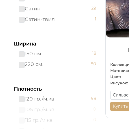
Сатин
29
Сатин-твил 220 см
0
Сатин-твил
1
Ширина
150 см.
18
220 см.
80
Коллекци
Материал
Цвет:
Рисунок:
Плотность
120 гр./м.кв
98
Купить
105 гр./м.кв
0
115 гр./м.кв
0