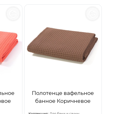
льное
Полотенце вафельное
овое
банное Коричневое
Коллекция:
Для бани и сауны