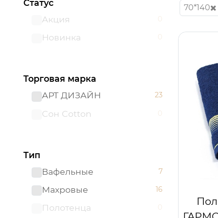
Статус
70*140
Акция
0
Новинка
0
Торговая марка
АРТ ДИЗАЙН
23
Сон Cotton
0
Тип
Вафельные
7
Махровые
16
Пол
Полотенца
0
ГАРМО