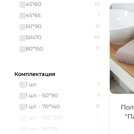
45*60
62
45*65
1
50*90
10
50х70
65
80*150
17
Комплектация
1 шт.
7
1 шт. - 50*90
5
1 шт. - 70*140
Пол
16
"П
1 шт. - 150*200
0
1 шт. - 50*70
0