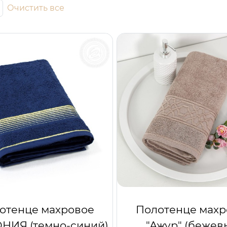
Очистить все
отенце махровое
Полотенце махр
НИЯ (темно-синий)
"Ажур" (бежев