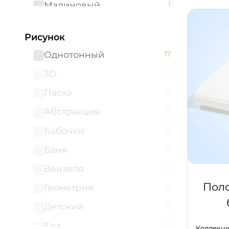
Малиновый
1
Пудровый
1
Рисунок
Розовый
2
Однотонный
17
Светло-коричневый
1
3D
0
Светло-розовый
1
Пасха
0
Светло-серый
3
Абстракция
0
Серебро
1
Бабочки
0
Серый
3
Баня
0
Синий
1
Вензеля
0
Темно-серый
1
Поло
Геометрия
0
Темно-синий
1
Детский
0
Графит
0
Еда
0
Коллекци