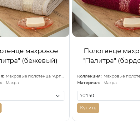
отенце махровое
Полотенце махр
литра" (бежевый)
"Палитра" (борд
я:
Махровые полотенца "Арт Дизайн" (Узбекистан)
Коллекция:
:
Махра
Материал:
Махра
Купить