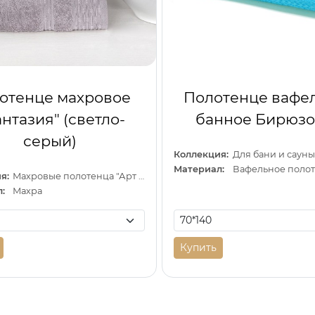
отенце махровое
Полотенце вафе
нтазия" (светло-
банное Бирюз
серый)
Коллекция:
Для бани и сауны
Материал:
Вафельное поло
я:
Махровые полотенца "Арт Дизайн" (Узбекистан)
:
Махра
Купить