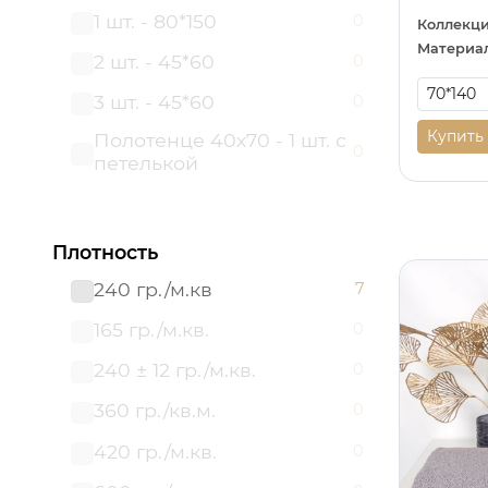
1 шт. - 80*150
0
Коллекци
Материал
2 шт. - 45*60
0
3 шт. - 45*60
0
Купить
Полотенце 40х70 - 1 шт. с
0
петелькой
Полотенце 50*70 - 1 шт.
0
Полотенце вафельное:
Плотность
0
40х70 - 3 шт. с петелькой
240 гр./м.кв
7
165 гр./м.кв.
0
240 ± 12 гр./м.кв.
0
360 гр./кв.м.
0
420 гр./м.кв.
0