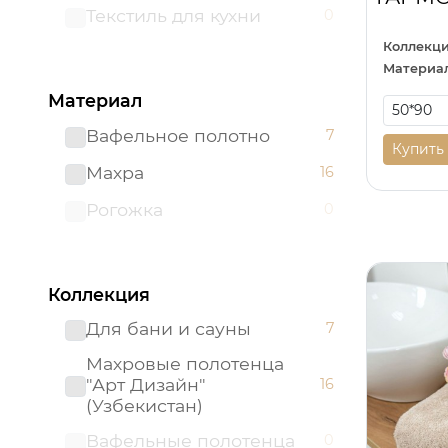
Текстиль для кухни
0
Коллекци
Материал
Материал
Вафельное полотно
7
Купить
Махра
16
Рогожка
0
Коллекция
Для бани и сауны
7
Махровые полотенца
"Арт Дизайн"
16
(Узбекистан)
Вафельные полотенца
0