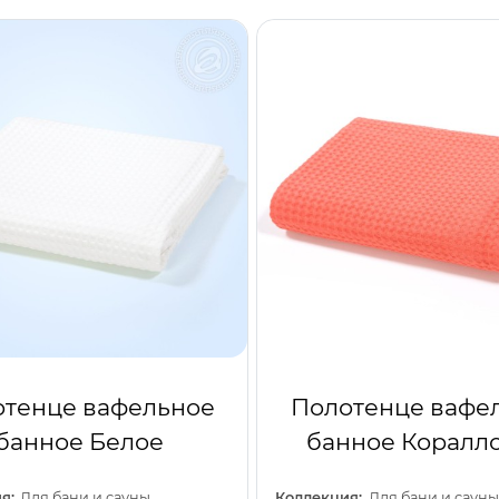
тенце вафельное
Полотенце вафе
банное Белое
банное Коралл
я:
Для бани и сауны
Коллекция:
Для бани и сауны