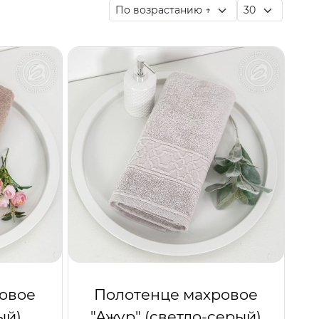
овое
Полотенце махровое
ый)
"Ажур" (светло-серый)