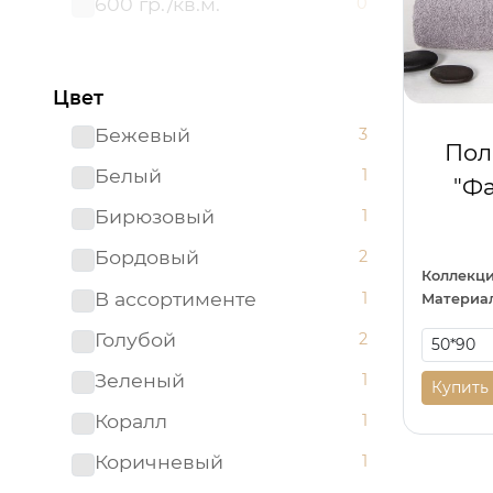
600 гр./кв.м.
0
Цвет
Бежевый
3
Пол
Белый
1
"Фа
Бирюзовый
1
Бордовый
2
Коллекци
В ассортименте
1
Материал
Голубой
2
Зеленый
1
Купить
Коралл
1
Коричневый
1