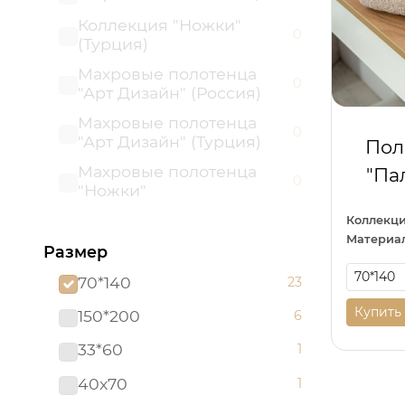
Коллекция "Ножки"
0
(Турция)
Махровые полотенца
0
"Арт Дизайн" (Россия)
Махровые полотенца
0
"Арт Дизайн" (Турция)
Пол
Махровые полотенца
"Па
0
"Ножки"
Пляжные полотенца
Коллекци
0
Материал
Размер
Полотенца из рогожки
0
70*140
23
Купить
150*200
6
33*60
1
40x70
1