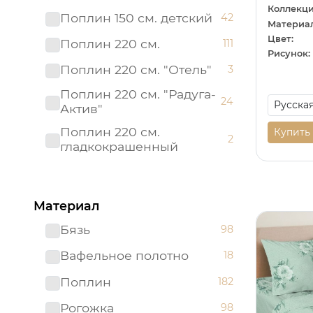
Коллекци
Поплин 150 см. детский
42
Материал
Цвет:
Поплин 220 см.
111
Рисунок:
Поплин 220 см. "Отель"
3
Поплин 220 см. "Радуга-
24
Актив"
Поплин 220 см.
Купить
2
гладкокрашенный
Рогожка "имитация льна"
3
150 см.
Материал
Рогожка 150 см.
95
Бязь
98
Сатин 220 см
19
Вафельное полотно
18
Сатин 220 см.
1
Подростковый
Поплин
182
Сатин 220 см.
9
Рогожка
98
гладкокрашенный