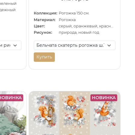
 зеленый
одежный
Коллекция:
Рогожка 150 см.
Материал:
Рогожка
Цвет:
серый, оранжевый, красный
Рисунок:
природа, новый год
Купить
НОВИНКА
НОВИНКА