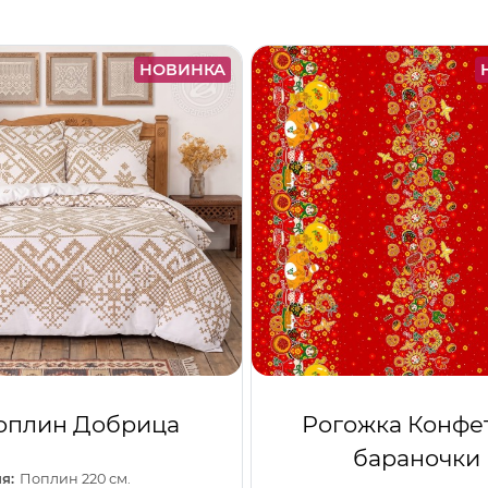
НОВИНКА
оплин Добрица
Рогожка Конфе
бараночки
я:
Поплин 220 см.