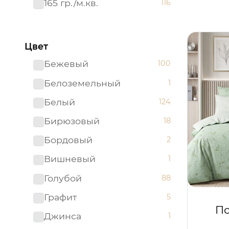
165 гр./м.кв.
116
Цвет
Бежевый
100
Белоземельный
1
Белый
124
Бирюзовый
18
Бордовый
2
Вишневый
1
Голубой
88
Графит
5
П
Джинса
1