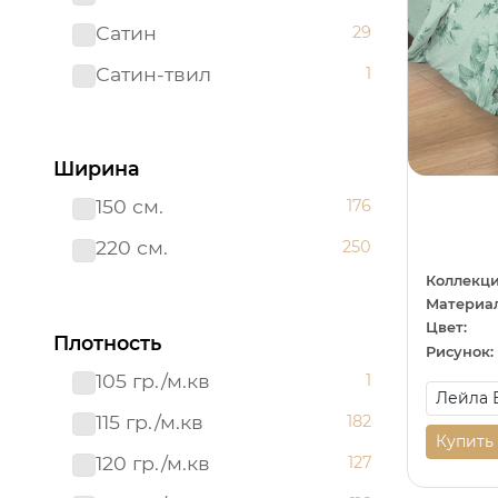
Сатин
29
Сатин-твил 220 см
1
Сатин-твил
1
Ширина
150 см.
176
220 см.
250
Коллекци
Материал
Цвет:
Плотность
Рисунок:
105 гр./м.кв
1
115 гр./м.кв
182
Купить
120 гр./м.кв
127