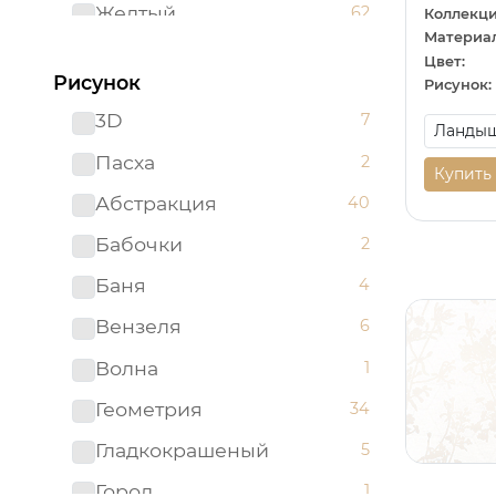
Желтый
62
Коллекци
Материал
Зеленый
96
Цвет:
Рисунок
Рисунок:
Золотистый
2
3D
7
Золотой
5
Пасха
2
Купить
Изумрудный
1
Абстракция
40
Капучино
1
Бабочки
2
Коричневый
52
Баня
4
Красный
51
Вензеля
6
Ментоловый
5
Волна
1
Мятный
2
Геометрия
34
Оливковый
4
Гладкокрашеный
5
Оранжевый
24
Город
1