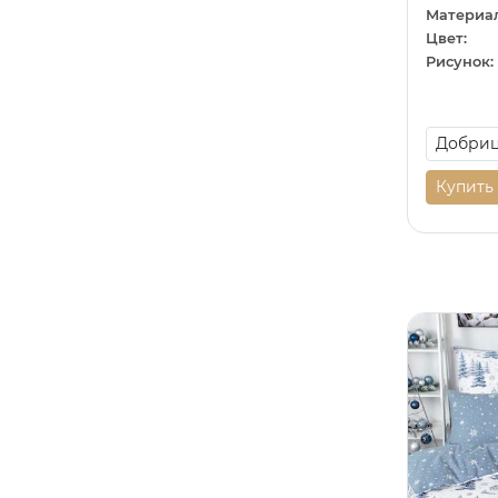
Сиреневый
10
Материал
Любовь
1
Цвет:
Темно-серый
1
Рисунок:
Машины
11
Темно-синий
2
Молодежный
43
Фиолетовый
28
Море
4
Фисташковый
1
Купить
Напитки
1
Хаки
1
Новый год
31
Черный
36
Однотонный
24
Шампань
3
Орнамент
36
Шоколадный
2
Отдых
3
Перья
1
Полоса
1
Праздники
11