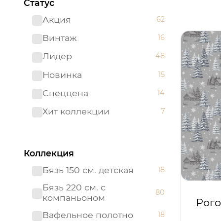
Статус
Акция
62
Винтаж
16
Лидер
48
Новинка
15
Спеццена
14
Хит коллекции
7
Коллекция
Бязь 150 см. детская
18
Бязь 220 см. с
80
компаньоном
Рого
Вафельное полотно
18