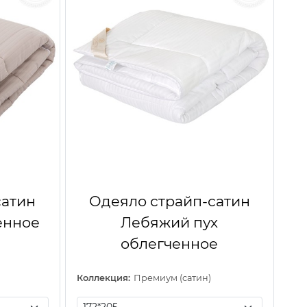
сатин
Одеяло страйп-сатин
енное
Лебяжий пух
облегченное
Коллекция:
Премиум (сатин)