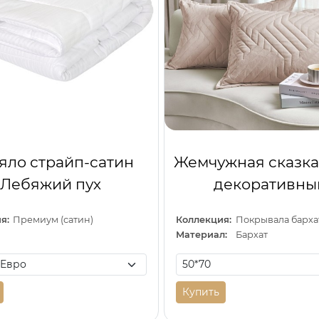
яло страйп-сатин
Жемчужная сказка
Лебяжий пух
декоративны
я:
Премиум (сатин)
Коллекция:
Покрывала барх
Материал:
Бархат
Купить