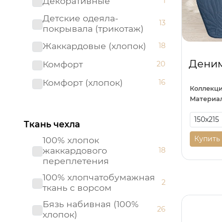
Декоративные
1
Детские одеяла-
13
покрывала (трикотаж)
Жаккардовые (хлопок)
18
Деним
Комфорт
20
Комфорт (хлопок)
16
Коллекци
Материал
Махра
2
Одеяла-покрывала
Ткань чехла
11
(трикотаж)
Купить
100% хлопок
Ортопедические
1
жаккардового
18
переплетения
Отель
6
100% хлопчатобумажная
2
Пледы "Клетка"
6
ткань с ворсом
Пледы из искусственного
Бязь набивная (100%
6
26
меха
хлопок)