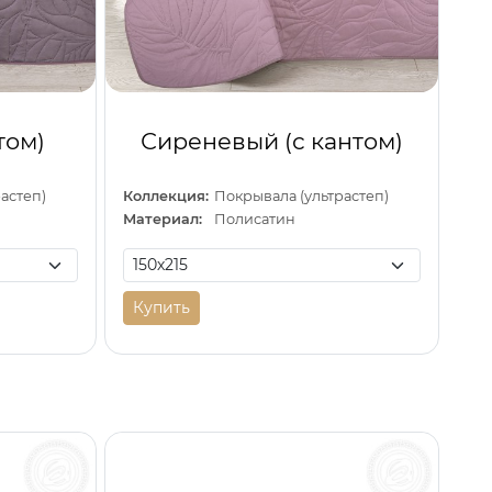
том)
Сиреневый (с кантом)
астеп)
Коллекция:
Покрывала (ультрастеп)
Материал:
Полисатин
Купить