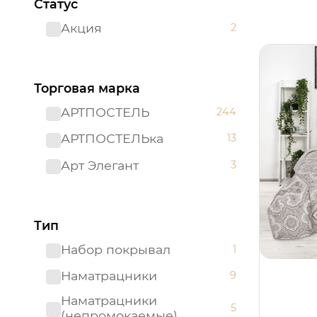
Статус
Акция
2
Торговая марка
АРТПОСТЕЛЬ
244
АРТПОСТЕЛЬка
13
Арт Элегант
3
Тип
Набор покрывал
1
Наматрацники
9
Наматрацники
5
(непромокаемые)