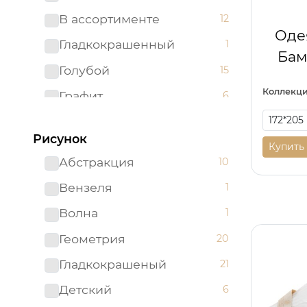
180*220
4
В ассортименте
12
180*230
5
Оде
Гладкокрашенный
1
180*235
16
Бам
Голубой
15
180х200
6
Коллекци
Графит
6
180х215
44
Желтый
16
200*200
5
Рисунок
Зеленый
26
Купить
200*215 Евро
19
Абстракция
10
Золотой
1
200*220
1
Вензеля
1
Капучино
1
200х215
63
Волна
1
Карамель
1
215*220
13
Геометрия
20
Коричневый
27
215*240
18
Гладкокрашеный
21
Красный
3
215*260
15
Детский
6
Кремовый
4