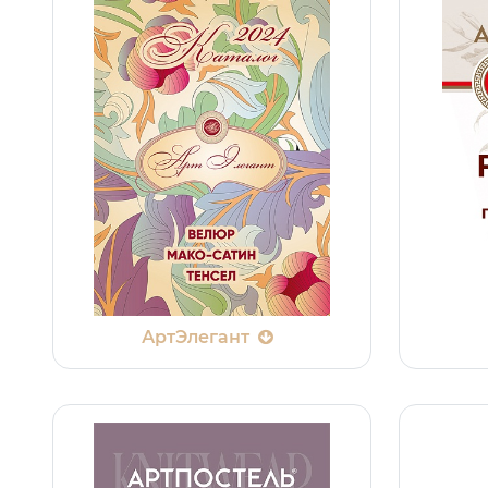
АртЭлегант