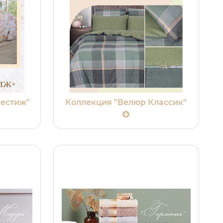
естиж"
Коллекция "Велюр Классик"