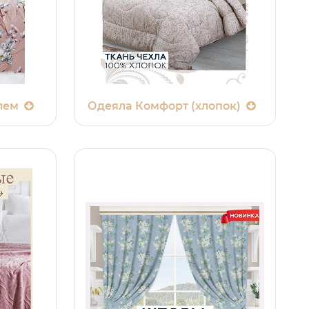
лем
Одеяла Комфорт (хлопок)