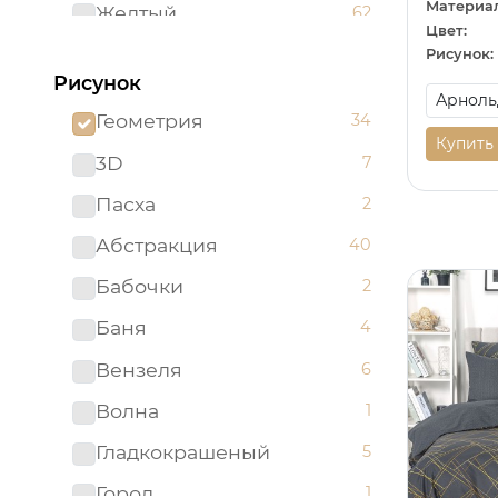
Материал
Желтый
62
Цвет:
Зеленый
96
Рисунок:
Рисунок
Золотистый
2
Геометрия
34
Золотой
5
Купить
3D
7
Изумрудный
1
Пасха
2
Капучино
1
Абстракция
40
Коричневый
52
Бабочки
2
Красный
51
Баня
4
Ментоловый
5
Вензеля
6
Мятный
2
Волна
1
Оливковый
4
Гладкокрашеный
5
Оранжевый
24
Город
1