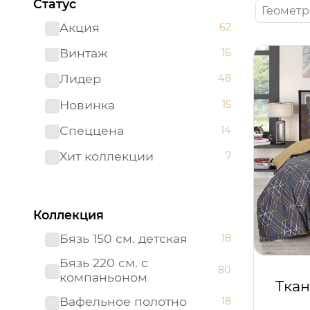
Статус
Геомет
Акция
62
Винтаж
16
Лидер
48
Новинка
15
Спеццена
14
Хит коллекции
7
Коллекция
Бязь 150 см. детская
18
Бязь 220 см. с
80
компаньоном
Ткан
Вафельное полотно
18