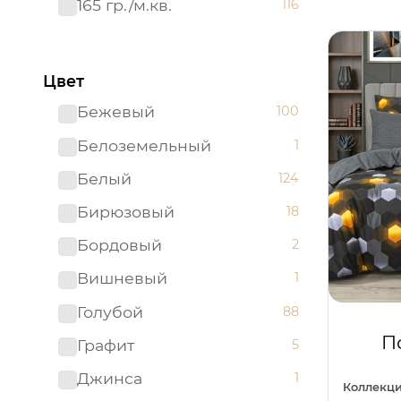
165 гр./м.кв.
116
Цвет
Бежевый
100
Белоземельный
1
Белый
124
Бирюзовый
18
Бордовый
2
Вишневый
1
Голубой
88
П
Графит
5
Джинса
1
Коллекци