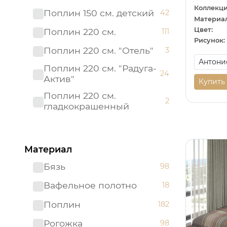
Коллекци
Поплин 150 см. детский
42
Материал
Цвет:
Поплин 220 см.
111
Рисунок:
Поплин 220 см. "Отель"
3
Поплин 220 см. "Радуга-
24
Актив"
Купить
Поплин 220 см.
2
гладкокрашенный
Рогожка "имитация льна"
3
150 см.
Материал
Рогожка 150 см.
95
Бязь
98
Сатин 220 см
19
Вафельное полотно
18
Сатин 220 см.
1
Подростковый
Поплин
182
Сатин 220 см.
9
Рогожка
98
гладкокрашенный