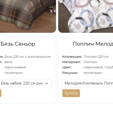
Бязь Сеньор
Поплин Мело
я:
Бязь 220 см. с компаньоном
Коллекция:
Поплин 220 см.
:
Бязь
Материал:
Поплин
коричневый
Цвет:
сиреневый, голу
геометрия
Рисунок:
геометрия
Купить