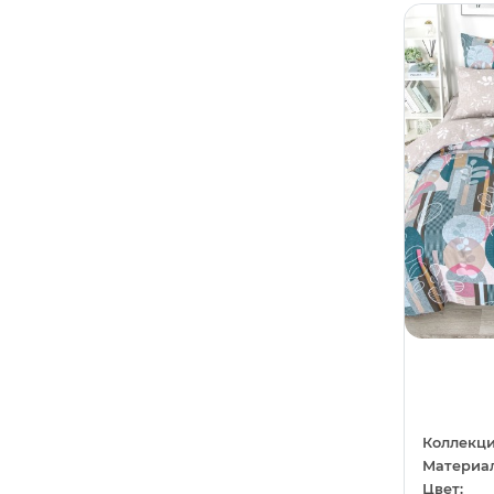
Сиреневый
10
Любовь
1
Темно-серый
1
Машины
11
Темно-синий
2
Молодежный
43
Фиолетовый
28
Море
4
Фисташковый
1
Напитки
1
Хаки
1
Новый год
31
Черный
36
Однотонный
24
Шампань
3
Орнамент
36
Шоколадный
2
Отдых
3
Перья
1
Полоса
1
Коллекци
Материал
Праздники
11
Цвет: