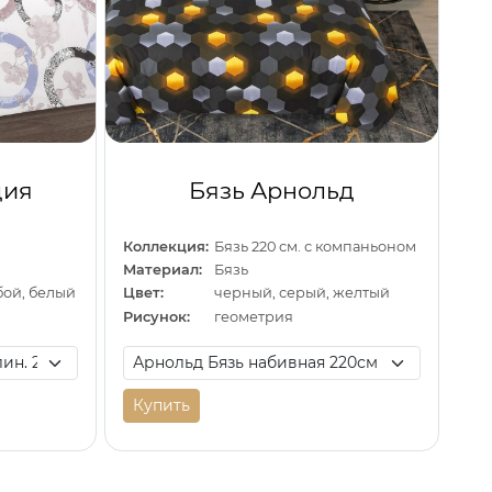
дия
Бязь Арнольд
Коллекция:
Бязь 220 см. с компаньоном
Материал:
Бязь
бой, белый
Цвет:
черный, серый, желтый
Рисунок:
геометрия
Купить