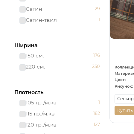
Сатин
29
Сатин-твил 220 см
1
Сатин-твил
1
Ширина
150 см.
176
220 см.
250
Коллекци
Материал
Цвет:
Рисунок:
Плотность
105 гр./м.кв
1
Купить
115 гр./м.кв
182
120 гр./м.кв
127