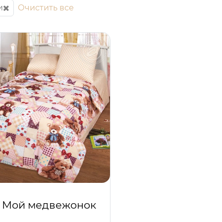
и
Очистить все
 Мой медвежонок