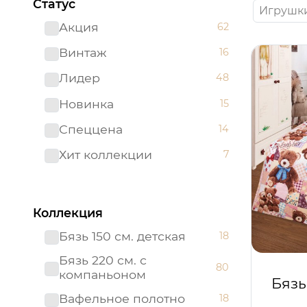
Статус
Игрушк
Акция
62
Винтаж
16
Лидер
48
Новинка
15
Спеццена
14
Хит коллекции
7
Коллекция
Бязь 150 см. детская
18
Бязь 220 см. с
80
компаньоном
Бязь
Вафельное полотно
18