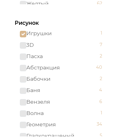
Желтый
62
Зеленый
96
Рисунок
Золотистый
2
Игрушки
1
Золотой
5
3D
7
Изумрудный
1
Пасха
2
Капучино
1
Абстракция
40
Коричневый
52
Бабочки
2
Красный
51
Баня
4
Ментоловый
5
Вензеля
6
Мятный
2
Волна
1
Оливковый
4
Геометрия
34
Оранжевый
24
Гладкокрашеный
5