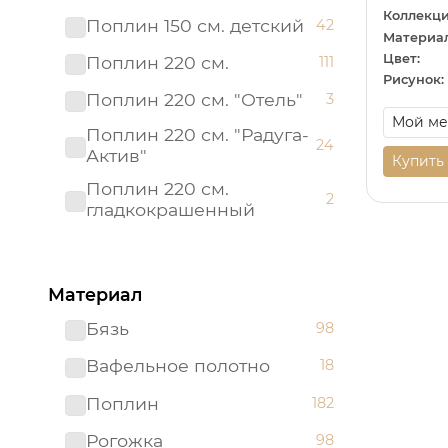
Коллекци
Поплин 150 см. детский
42
Материал
Цвет:
Поплин 220 см.
111
Рисунок:
Поплин 220 см. "Отель"
3
Поплин 220 см. "Радуга-
24
Актив"
Купить
Поплин 220 см.
2
гладкокрашенный
Рогожка "имитация льна"
3
150 см.
Материал
Рогожка 150 см.
95
Бязь
98
Сатин 220 см
19
Вафельное полотно
18
Сатин 220 см.
1
Подростковый
Поплин
182
Сатин 220 см.
9
Рогожка
98
гладкокрашенный