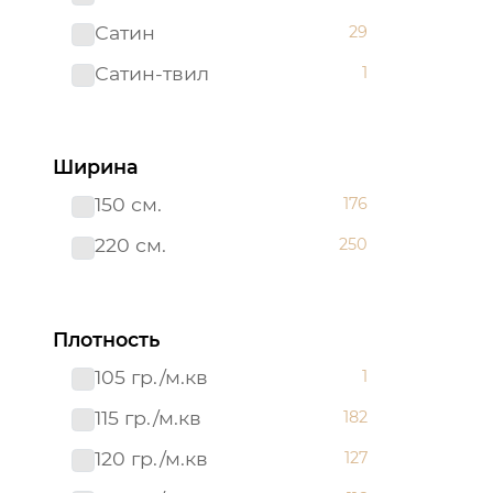
Сатин
29
Сатин-твил 220 см
1
Сатин-твил
1
Ширина
150 см.
176
220 см.
250
Плотность
105 гр./м.кв
1
115 гр./м.кв
182
120 гр./м.кв
127