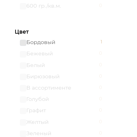
600 гр./кв.м.
0
Цвет
Бордовый
1
Бежевый
0
Белый
0
Бирюзовый
0
В ассортименте
0
Голубой
0
Графит
0
Желтый
0
Зеленый
0