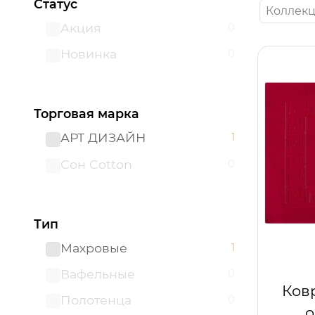
Статус
Коллекц
Акция
0
Новинка
0
Торговая марка
АРТ ДИЗАЙН
1
Сон Cotton
0
Тип
Махровые
1
Вафельные
0
Ков
Полотенца
0
о