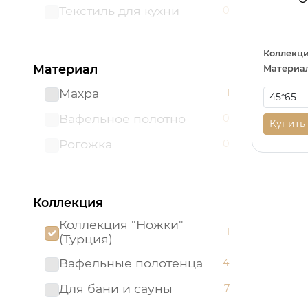
Текстиль для кухни
0
Коллекци
Материал
Материал
Махра
1
Вафельное полотно
0
Купить
Рогожка
0
Коллекция
Коллекция "Ножки"
1
(Турция)
Вафельные полотенца
4
Для бани и сауны
7