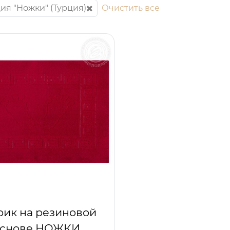
ия "Ножки" (Турция)
Очистить все
рик на резиновой
снове НОЖКИ