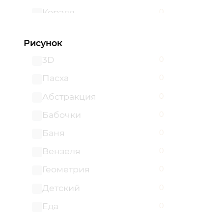
Коралл
0
Коричневый
0
Рисунок
Красный
0
3D
0
Малиновый
0
Пасха
0
Мятный
0
Абстракция
0
Оливковый
0
Бабочки
0
Оранжевый
0
Баня
0
Пудровый
0
Вензеля
0
Пурпурный
0
Геометрия
0
Разноцветный
0
Детский
0
Розовый
0
Еда
0
Светло-зеленый
0