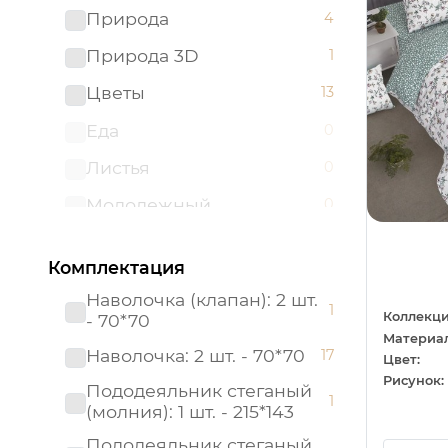
45*60
0
Природа
4
Желтый
0
48*48
0
Природа 3D
1
Оранжевый
0
48*68
0
Цветы
13
Светло-коричневый
0
50х70
0
Еда
0
Хаки
0
58*58
0
Листья
0
Черный
0
68*68
0
Молодежный
0
Однотонный
0
Комплектация
Сувениры
0
Наволочка (клапан): 2 шт.
1
Фрукты
0
Коллекци
- 70*70
Материал
Наволочка: 2 шт. - 70*70
17
Цвет:
Рисунок:
Пододеяльник стеганый
1
(молния): 1 шт. - 215*143
Пододеяльник стеганый