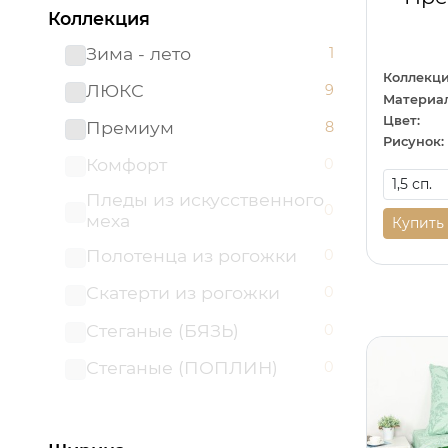
Коллекция
Зима - лето
1
Коллекци
ЛЮКС
9
Материал
Цвет:
Премиум
8
Рисунок:
Комфорт
0
Пледы из искусственного
0
меха
Купить
Полотенца из рогожки
0
Скатерти из рогожки
0
Стеганые (БЯЗЬ)
0
Стеганые (ПОПЛИН)
0
Шторы "АРТ ДИЗАЙН"
0
для гостиной