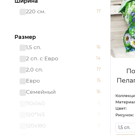
Ширина
Шторы "АРТ ДИЗАЙН"
0
для кухни
220 см.
17
Размер
1,5 сп.
16
2 сп. с Евро
14
2,0 сп.
17
По
Пелаг
Евро
15
Семейный
16
Коллекци
Материал
110х140
0
Цвет:
120*145
0
Рисунок:
120х180
0