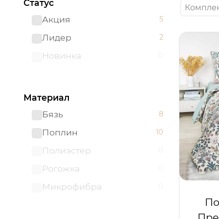
Статус
Комплек
Акция
5
Лидер
2
Новинка
0
Материал
Бязь
8
Поплин
10
Полиэстер
0
Рогожка
0
Микрофибра
0
По
Пре