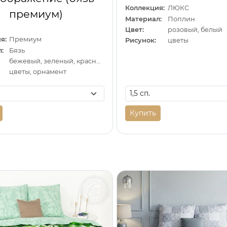
Коллекция:
ЛЮКС
премиум)
Материал:
Поплин
Цвет:
розовый, белый
я:
Премиум
Рисунок:
цветы
:
Бязь
бежевый, зеленый, красный
цветы, орнамент
Купить