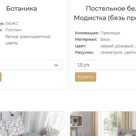
Ботаника
Постельное бе
Модистка (бязь п
я:
ЛЮКС
:
Поплин
Коллекция:
Премиум
белый, разноцветный
Материал:
Бязь
цветы
Цвет:
серый, розовый,
Рисунок:
геометрия, цвет
Купить