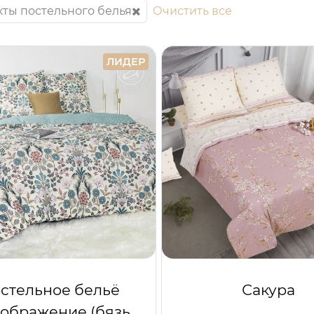
ты постельного белья
Очистить все
ЛИДЕР
стельное бельё
Сакура
ображение (бязь