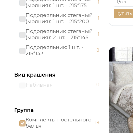
1
(молния): 1 шт. - 215*175
Купить
Пододеяльник стеганый
1
(молния): 1 шт. - 215*200
Пододеяльник стеганый
1
(молния): 2 шт. - 215*145
Пододеяльник: 1 шт. -
8
215*143
Пододеяльник: 1 шт. -
7
215*145
Вид крашения
Пододеяльник: 1 шт. -
16
Набивная
0
215*175
Пододеяльник: 1 шт. -
14
215*200
Группа
Пододеяльник: 2 шт. -
8
215*143
Комплекты постельного
18
белья
Пододеяльник: 2 шт. -
7