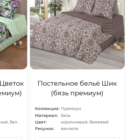
 Цветок
Постельное бельё Шик
емиум)
(бязь премиум)
Коллекция:
Премиум
Материал:
Бязь
сиреневый, зеленый, белый
Цвет:
коричневый, бежевый
Рисунок:
вензеля