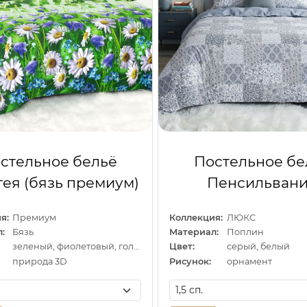
стельное бельё
Постельное бе
ея (бязь премиум)
Пенсильван
я:
Премиум
Коллекция:
ЛЮКС
:
Бязь
Материал:
Поплин
зеленый, фиолетовый, голубой
Цвет:
серый, белый
природа 3D
Рисунок:
орнамент