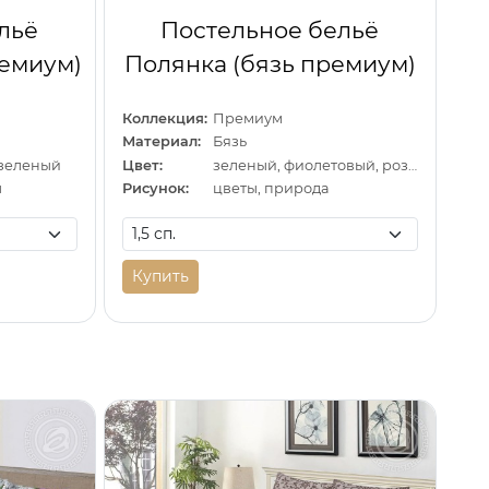
льё
Постельное бельё
ремиум)
Полянка (бязь премиум)
Коллекция:
Премиум
Материал:
Бязь
 зеленый
Цвет:
зеленый, фиолетовый, розовый
ы
Рисунок:
цветы, природа
Купить