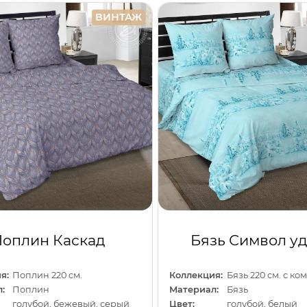
ВИНТАЖ
оплин Каскад
Бязь Символ у
я:
Поплин 220 см.
Коллекция:
Бязь 220 см. с к
:
Поплин
Материал:
Бязь
голубой, бежевый, серый
Цвет:
голубой, белый