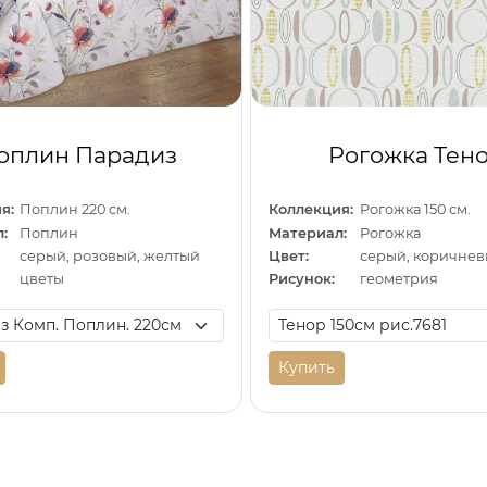
оплин Парадиз
Рогожка Тен
я:
Поплин 220 см.
Коллекция:
Рогожка 150 см.
:
Поплин
Материал:
Рогожка
серый, розовый, желтый
Цвет:
серый, коричне
цветы
Рисунок:
геометрия
Купить