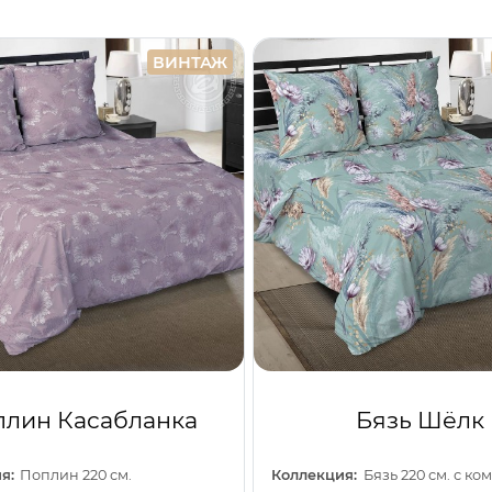
ВИНТАЖ
лин Касабланка
Бязь Шёлк
я:
Поплин 220 см.
Коллекция:
Бязь 220 см. с к