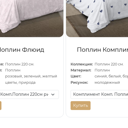
Поплин Флюид
Поплин Компли
я:
Поплин 220 см.
Коллекция:
Поплин 220 см.
:
Поплин
Материал:
Поплин
розовый, зеленый, желтый
Цвет:
синий, белый, б
цветы, природа
Рисунок:
молодежный
Купить