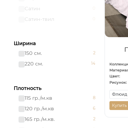
Сатин
0
Сатин-твил 220 см
0
Сатин-твил
0
Ширина
150 см.
2
220 см.
14
Коллекци
Материал
Цвет:
Рисунок:
Плотность
115 гр./м.кв
8
Купить
120 гр./м.кв
6
165 гр./м.кв.
2