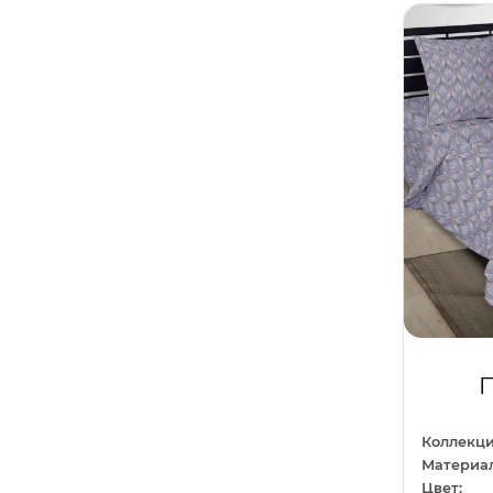
Серо-коричневый
0
Игрушки
0
Серо-лиловый
0
Клетка
0
Сиреневый
0
Космос
0
Темно-серый
0
Кружево
0
Темно-синий
0
Листья
0
Фисташковый
0
Любовь
0
Хаки
0
Машины
0
Шампань
0
Море
0
Шоколадный
0
Напитки
0
П
Однотонный
0
Отдых
0
Коллекци
Материал
Перья
0
Цвет: