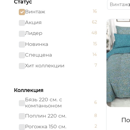
Статус
Винтаж
Винтаж
16
Акция
62
Лидер
48
Новинка
15
Спеццена
14
Хит коллекции
7
Коллекция
Бязь 220 см. с
6
компаньоном
Поплин 220 см.
8
По
Рогожка 150 см.
2