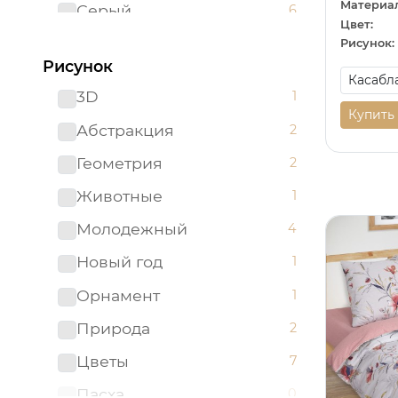
Материал
Серый
6
Цвет:
Синий
2
Рисунок:
Рисунок
Фиолетовый
3
3D
1
Черный
1
Купить
Абстракция
2
Белоземельный
0
Геометрия
2
Вишневый
0
Животные
1
Графит
0
Молодежный
4
Джинса
0
Новый год
1
Золотистый
0
Орнамент
1
Золотой
0
Природа
2
Изумрудный
0
Цветы
7
Капучино
0
Пасха
0