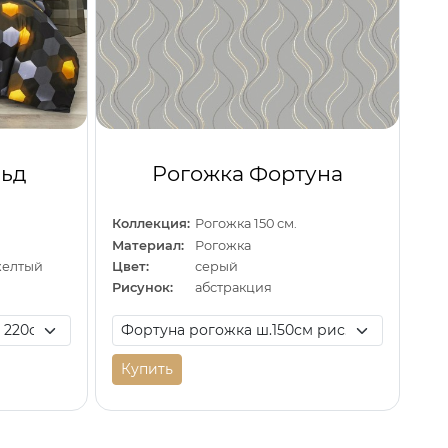
льд
Рогожка Фортуна
Коллекция:
Рогожка 150 см.
Материал:
Рогожка
желтый
Цвет:
серый
Рисунок:
абстракция
Купить