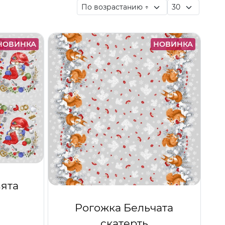
НОВИНКА
НОВИНКА
ята
Рогожка Бельчата
скатерть