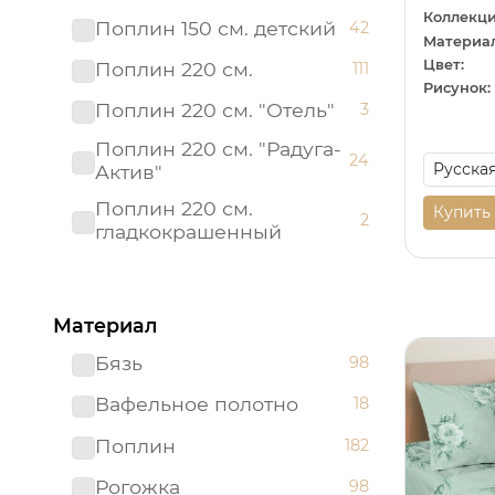
Коллекци
Поплин 150 см. детский
42
Материал
Цвет:
Поплин 220 см.
111
Рисунок:
Поплин 220 см. "Отель"
3
Поплин 220 см. "Радуга-
24
Актив"
Поплин 220 см.
Купить
2
гладкокрашенный
Рогожка "имитация льна"
3
150 см.
Материал
Рогожка 150 см.
95
Бязь
98
Сатин 220 см
19
Вафельное полотно
18
Сатин 220 см.
1
Подростковый
Поплин
182
Сатин 220 см.
9
Рогожка
98
гладкокрашенный