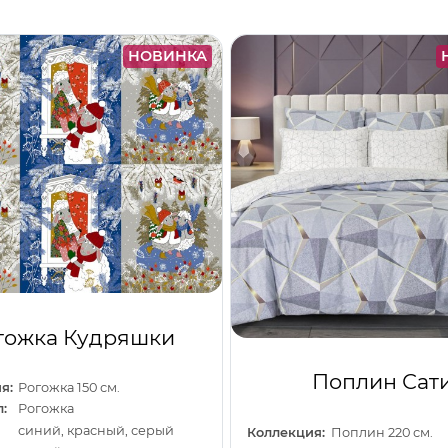
НОВИНКА
гожка Кудряшки
Поплин Сат
я:
Рогожка 150 см.
:
Рогожка
синий, красный, серый
Коллекция:
Поплин 220 см.