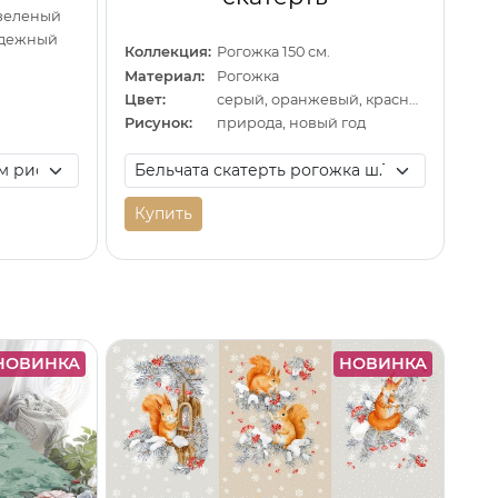
 зеленый
одежный
Коллекция:
Рогожка 150 см.
Материал:
Рогожка
Цвет:
серый, оранжевый, красный
Рисунок:
природа, новый год
Купить
НОВИНКА
НОВИНКА