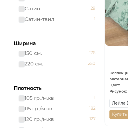
Сатин
29
Сатин-твил 220 см
1
Сатин-твил
1
Ширина
150 см.
176
220 см.
250
Коллекци
Материал
Цвет:
Плотность
Рисунок:
105 гр./м.кв
1
115 гр./м.кв
182
Купить
120 гр./м.кв
127