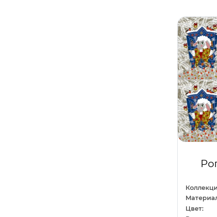
Сиреневый
10
Любовь
1
Темно-серый
1
Машины
11
Темно-синий
2
Молодежный
43
Фиолетовый
28
Море
4
Фисташковый
1
Напитки
1
Хаки
1
Новый год
31
Черный
36
Однотонный
24
Шампань
3
Орнамент
36
Шоколадный
2
Отдых
3
Ро
Перья
1
Коллекци
Полоса
1
Материал
Цвет:
Праздники
11