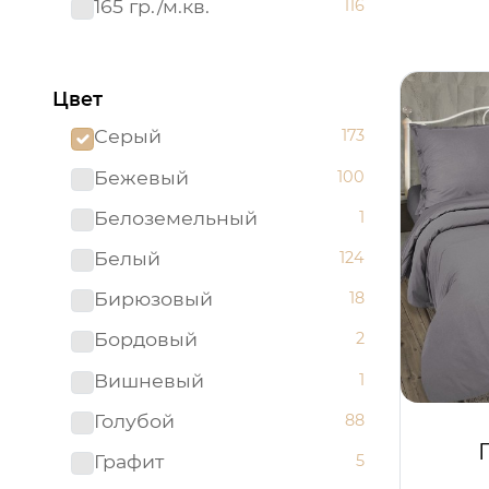
165 гр./м.кв.
116
Цвет
Серый
173
Бежевый
100
Белоземельный
1
Белый
124
Бирюзовый
18
Бордовый
2
Вишневый
1
Голубой
88
Графит
5