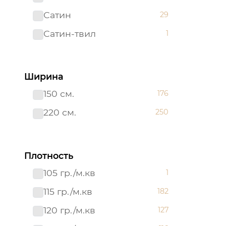
Сатин
29
Сатин-твил 220 см
1
Сатин-твил
1
Ширина
150 см.
176
220 см.
250
Плотность
105 гр./м.кв
1
115 гр./м.кв
182
120 гр./м.кв
127