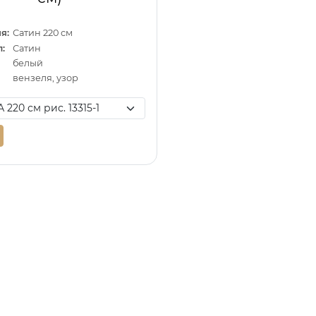
я:
Сатин 220 см
:
Сатин
белый
вензеля, узор