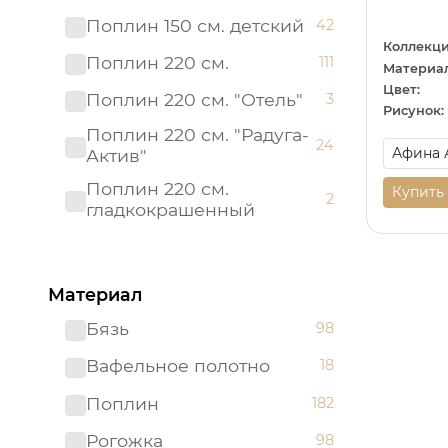
Поплин 150 см. детский
42
Коллекци
Поплин 220 см.
111
Материал
Цвет:
Поплин 220 см. "Отель"
3
Рисунок:
Поплин 220 см. "Радуга-
24
Актив"
Поплин 220 см.
Купить
2
гладкокрашенный
Рогожка "имитация льна"
3
150 см.
Материал
Рогожка 150 см.
95
Бязь
98
Сатин 220 см
19
Вафельное полотно
18
Сатин 220 см.
1
Подростковый
Поплин
182
Сатин 220 см.
9
Рогожка
98
гладкокрашенный