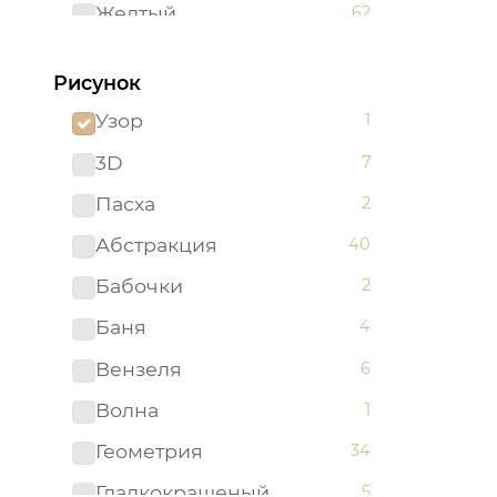
Желтый
62
Зеленый
96
Рисунок
Золотистый
2
Узор
1
Золотой
5
3D
7
Изумрудный
1
Пасха
2
Капучино
1
Абстракция
40
Коричневый
52
Бабочки
2
Красный
51
Баня
4
Ментоловый
5
Вензеля
6
Мятный
2
Волна
1
Оливковый
4
Геометрия
34
Оранжевый
24
Гладкокрашеный
5