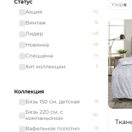
Статус
Узор
Акция
62
Винтаж
16
Лидер
48
Новинка
48
Спеццена
14
Хит коллекции
6
Коллекция
Бязь 150 см. детская
18
Бязь 220 см. с
80
компаньоном
Ткан
Вафельное полотно
18