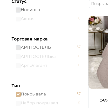
Статус
Покрыв
Новинка
1
Акция
0
Торговая марка
АРТПОСТЕЛЬ
37
АРТПОСТЕЛЬка
0
Арт Элегант
0
Тип
Покрывала
37
Беж
Набор покрывал
0