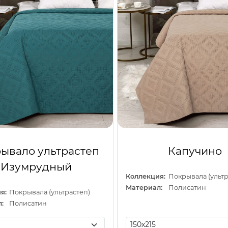
ывало ультрастеп
Капучино
Изумрудный
Коллекция:
Покрывала (ультр
Материал:
Полисатин
я:
Покрывала (ультрастеп)
:
Полисатин