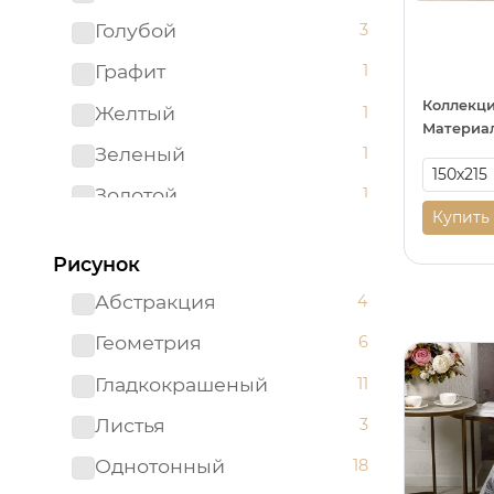
160*210
0
Голубой
3
160*220
0
Графит
1
172*205
0
Коллекци
Желтый
1
180*200
0
Материал
Зеленый
1
180*210
0
Золотой
1
180*220
0
Купить
Капучино
1
180*230
0
Рисунок
Коричневый
7
180*235
0
Абстракция
4
Оливковый
1
180х200
0
Геометрия
6
Пудровый
2
200*200
0
Гладкокрашеный
11
Пыльная роза
1
200*215 Евро
0
Листья
3
Розовый
4
200*220
0
Однотонный
18
Светло-коричневый
3