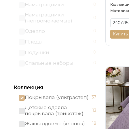
Наматрацники
0
Коллекци
Материал
Наматрацники
0
(непромокаемые)
Одеяло
0
Купить
Пледы
0
Подушки
0
Спальные наборы
0
Коллекция
Покрывала (ультрастеп)
37
Детские одеяла-
13
покрывала (трикотаж)
Жаккардовые (хлопок)
18