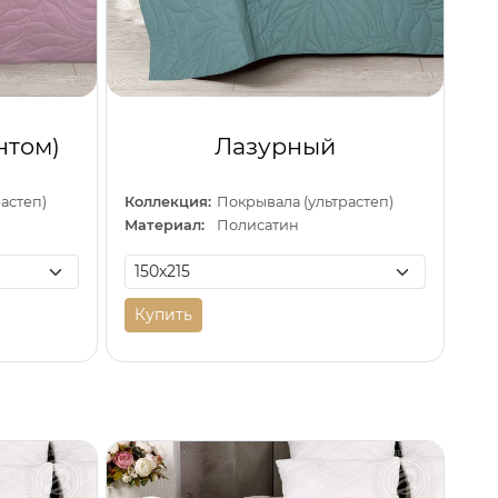
нтом)
Лазурный
астеп)
Коллекция:
Покрывала (ультрастеп)
Материал:
Полисатин
Купить