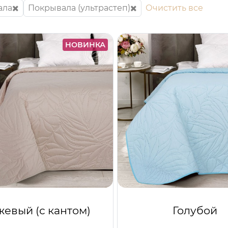
ала
Покрывала (ультрастеп)
Очистить все
НОВИНКА
евый (с кантом)
Голубой