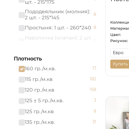
шт. - 215*175
Пододеяльник (молния):
8
2 шт. - 215*145
Коллекци
Простыня: 1 шт. - 260*240
8
Материал
Цвет:
Наволочка (клапан): 2 шт.
0
Рисунок:
- 50*70
Наволочка (клапан): 2 шт.
0
Плотность
- 70*70
Купить
160 гр./м.кв.
17
Наволочка (клапан,
0
ушки): 2 шт. - 70*70
115 гр./м.кв
182
Наволочка (молния): 2
0
120 гр./м.кв
158
шт.- 50*70
Наволочка (молния,
125 ± 5 гр./м.кв.
3
0
ушки): 2 шт. - 70*70
125 гр./м.кв
8
Наволочка (молния,
0
ушки): 2 шт.- 50*70
135 гр./м.кв.
31