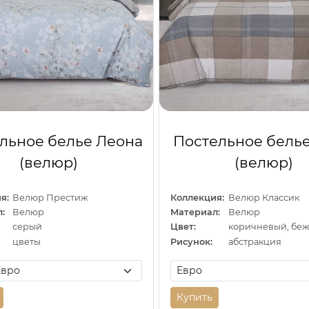
льное белье Леона
Постельное бель
(велюр)
(велюр)
я:
Велюр Престиж
Коллекция:
Велюр Классик
:
Велюр
Материал:
Велюр
серый
Цвет:
коричневый, бе
цветы
Рисунок:
абстракция
Купить