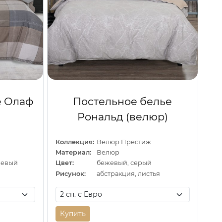
е Олаф
Постельное белье
Рональд (велюр)
Коллекция:
Велюр Престиж
Материал:
Велюр
жевый
Цвет:
бежевый, серый
Рисунок:
абстракция, листья
Купить