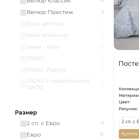
Велюр Классик
6
Велюр Престиж
3
Бязь детская
0
Бязь ясельная
0
Зима - лето
0
ЛЮКС
0
Посте
ЛЮКС Радуга
0
ЛЮКС с наволочками
0
50х70
Коллекци
Материал
ЛЮКС с простыней на
0
Цвет:
резинке
Рисунок:
Размер
Мако - сатин
0
2 сп. с Евро
5
Поплин детский
0
Купить
Евро
15
Поплин ясельный
0