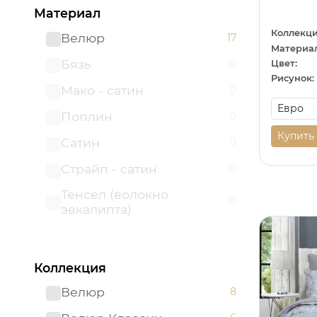
Материал
Коллекци
Велюр
17
Материал
Бязь
0
Цвет:
Рисунок:
Мако - сатин
0
Поплин
0
Купить
Сатин
0
Страйп - сатин
0
Тенсел (волокно
0
эвкалипта)
Коллекция
Велюр
8