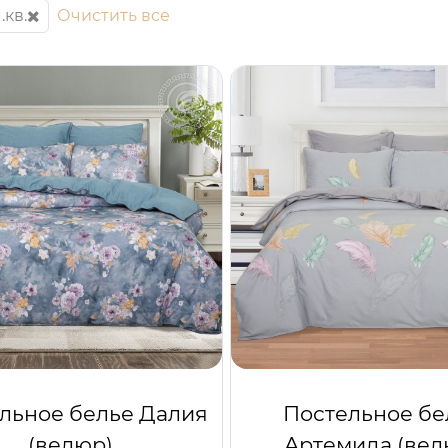
.кв.
Очистить все
льное белье Далия
Постельное бе
(велюр)
Артемида (вел