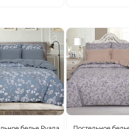
льное белье Руада
Постельное бель