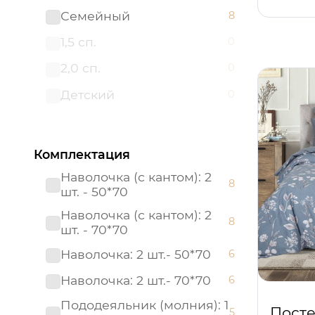
Семейный
8
Премиум
0
1,5 сп.
0
Престиж
0
2,0 сп.
0
Россия
0
Детский
0
Россия (Подарочная
0
упаковка)
Страйп - сатин
0
Комплектация
Тенсел
0
Наволочка (с кантом): 2
8
шт. - 50*70
Наволочка (с кантом): 2
8
шт. - 70*70
Наволочка: 2 шт.- 50*70
6
Наволочка: 2 шт.- 70*70
6
Пододеяльник (молния): 1
Посте
5