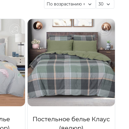
лье
Постельное белье Клаус
юр)
(велюр)