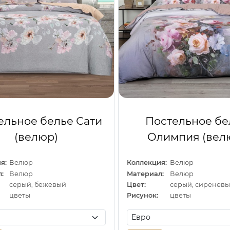
ельное белье Сати
Постельное бе
(велюр)
Олимпия (вел
я:
Велюр
Коллекция:
Велюр
:
Велюр
Материал:
Велюр
серый, бежевый
Цвет:
цветы
Рисунок:
цветы