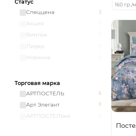
Статус
160 гр./м
Спеццена
2
Акция
0
Винтаж
0
Лидер
0
Новинка
0
Торговая марка
АРТПОСТЕЛЬ
6
Арт Элегант
11
АРТПОСТЕЛЬка
0
Посте