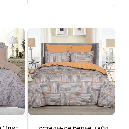
е Эдит
Постельное белье Кайл