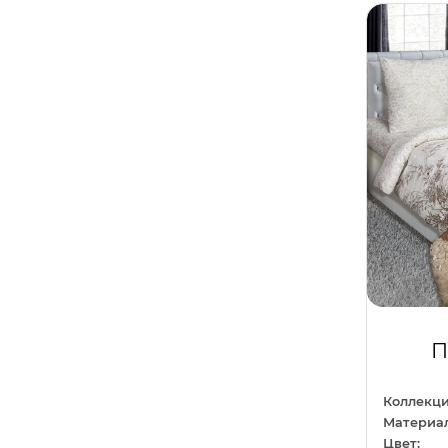
Сиреневый
10
Любовь
1
Темно-серый
1
Машины
11
Темно-синий
2
Молодежный
43
Фиолетовый
28
Море
4
Фисташковый
1
Напитки
1
Хаки
1
Новый год
31
Черный
36
Однотонный
24
Шампань
3
Орнамент
36
Шоколадный
2
Отдых
3
П
Перья
1
Полоса
1
Коллекци
Материал
Праздники
11
Цвет: