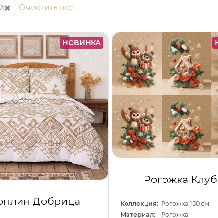
й
Очистить все
НОВИНКА
Рогожка Клуб
оплин Добрица
Коллекция:
Рогожка 150 см.
Материал:
Рогожка