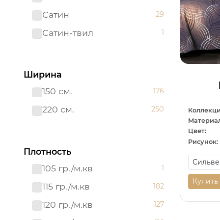
Сатин
29
Сатин-твил 220 см
1
Сатин-твил
1
Ширина
150 см.
176
220 см.
250
Коллекци
Материал
Цвет:
Рисунок:
Плотность
105 гр./м.кв
1
Купить
115 гр./м.кв
182
120 гр./м.кв
127