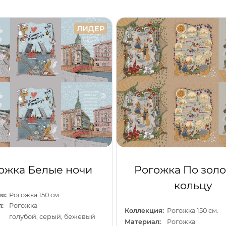
ЛИДЕР
ожка Белые ночи
Рогожка По зол
кольцу
я:
Рогожка 150 см.
:
Рогожка
Коллекция:
Рогожка 150 см.
голубой, серый, бежевый
Материал:
Рогожка