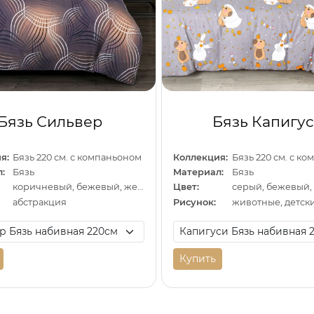
Бязь Сильвер
Бязь Капигу
я:
Бязь 220 см. с компаньоном
Коллекция:
Бязь 220 см. с к
:
Бязь
Материал:
Бязь
коричневый, бежевый, желтый
Цвет:
серый, бежевый,
абстракция
Рисунок:
животные, детск
Купить