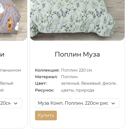
си
Поплин Муза
омпаньоном
Коллекция:
Поплин 220 см.
Материал:
Поплин
 белый
Цвет:
зеленый, бежевый, фиолетовый
ий
Рисунок:
цветы, природа
Купить