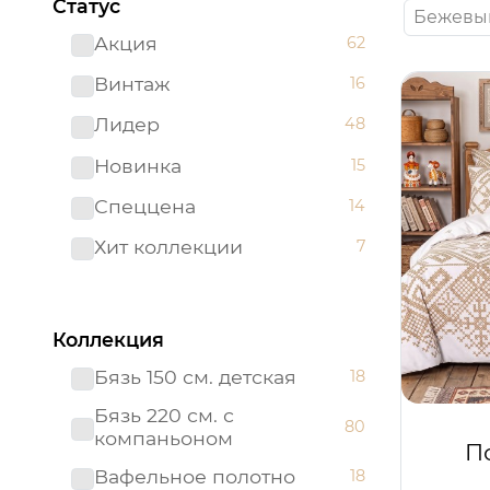
Статус
Бежевы
Акция
62
Винтаж
16
Лидер
48
Новинка
15
Спеццена
14
Хит коллекции
7
Коллекция
Бязь 150 см. детская
18
Бязь 220 см. с
80
компаньоном
П
Вафельное полотно
18