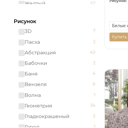
Рисунок:
Желтый
62
Зеленый
96
Рисунок
Золотистый
2
3D
7
Золотой
5
Купить
Пасха
2
Изумрудный
1
Абстракция
40
Капучино
1
Бабочки
2
Коричневый
52
Баня
4
Красный
51
Вензеля
6
Ментоловый
5
Волна
1
Мятный
2
Геометрия
34
Оливковый
4
Гладкокрашеный
5
Оранжевый
24
Город
1