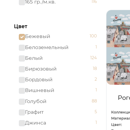
165 гр./м.кв.
116
Цвет
Бежевый
100
Белоземельный
1
Белый
124
Бирюзовый
18
Бордовый
2
Вишневый
1
Рог
Голубой
88
Графит
5
Коллекци
Материал
Джинса
1
Цвет: