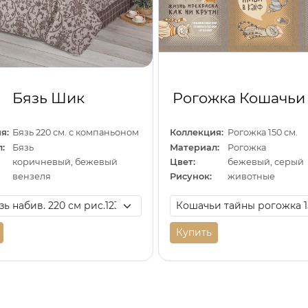
Бязь Шик
Рогожка Кошачьи
я:
Бязь 220 см. с компаньоном
Коллекция:
Рогожка 150 см.
:
Бязь
Материал:
Рогожка
коричневый, бежевый
Цвет:
бежевый, серый
вензеля
Рисунок:
животные
Купить