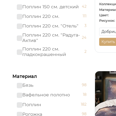
Коллекци
Поплин 150 см. детский
42
Материал
Цвет:
Поплин 220 см.
111
Рисунок:
Поплин 220 см. "Отель"
3
Поплин 220 см. "Радуга-
24
Актив"
Купить
Поплин 220 см.
2
гладкокрашенный
Рогожка "имитация льна"
3
150 см.
Материал
Рогожка 150 см.
95
Бязь
98
Сатин 220 см
19
Вафельное полотно
18
Сатин 220 см.
1
Подростковый
Поплин
182
Сатин 220 см.
9
Рогожка
98
гладкокрашенный