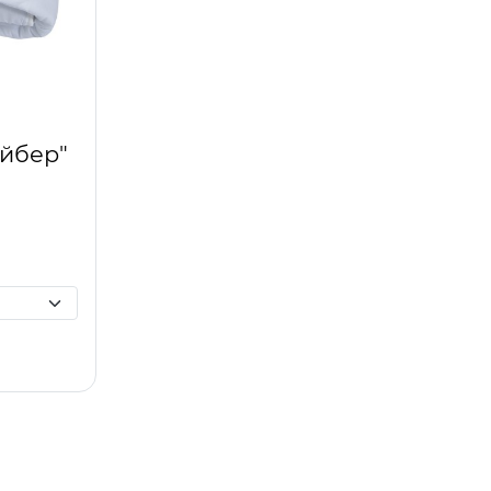
йбер"