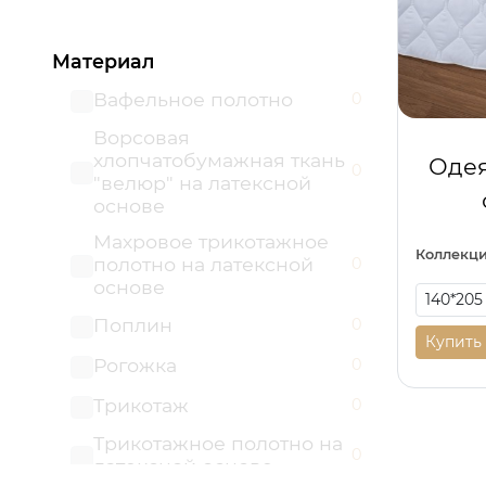
Материал
Вафельное полотно
0
Ворсовая
хлопчатобумажная ткань
Одея
0
"велюр" на латексной
основе
Махровое трикотажное
Коллекци
полотно на латексной
0
основе
Поплин
0
Купить
Рогожка
0
Трикотаж
0
Трикотажное полотно на
0
латексной основе