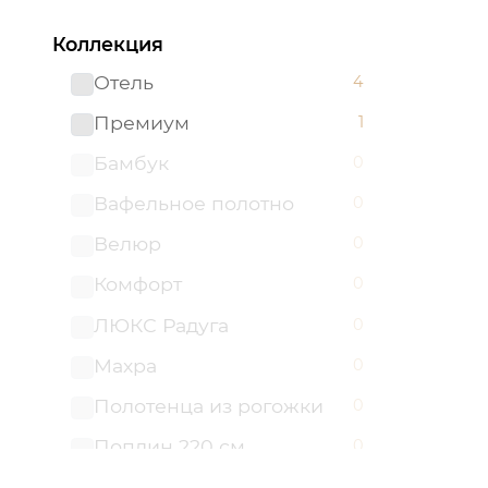
Коллекция
Отель
4
Премиум
1
Бамбук
0
Вафельное полотно
0
Велюр
0
Комфорт
0
ЛЮКС Радуга
0
Махра
0
Полотенца из рогожки
0
Поплин 220 см.
0
Поплин 220 см. "Отель"
0