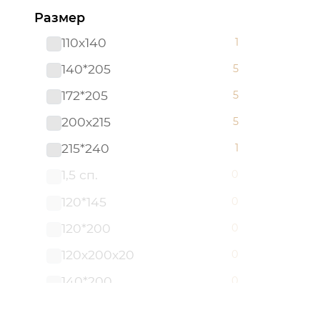
Размер
Скатерти из рогожки
0
110х140
1
Стеганые (БЯЗЬ)
0
140*205
5
Стеганые (ПОПЛИН)
0
172*205
5
Трикотаж
0
200х215
5
Уют
0
215*240
1
Шерсть
0
1,5 сп.
0
120*145
0
120*200
0
120х200х20
0
140*200
0
140х200х20
0