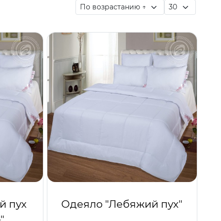
й пух
Одеяло "Лебяжий пух"
"