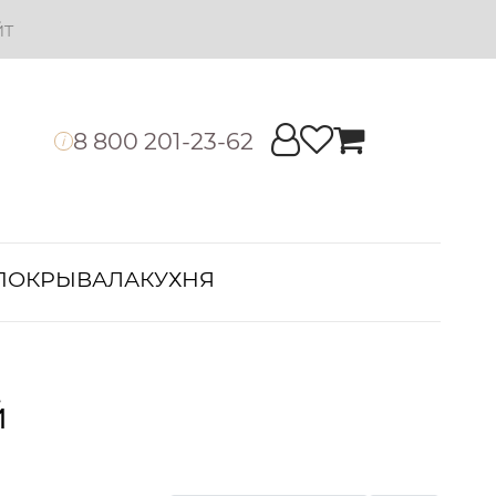
йт
8 800 201-23-62
i
ПОКРЫВАЛА
КУХНЯ
й