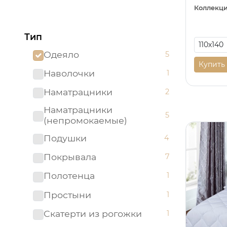
Коллекци
Тип
Одеяло
5
Купить
Наволочки
1
Наматрацники
2
Наматрацники
5
(непромокаемые)
Подушки
4
Покрывала
7
Полотенца
1
Простыни
1
Скатерти из рогожки
1