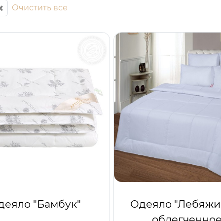
Очистить все
деяло "Бамбук"
Одеяло "Лебяжи
облегченное