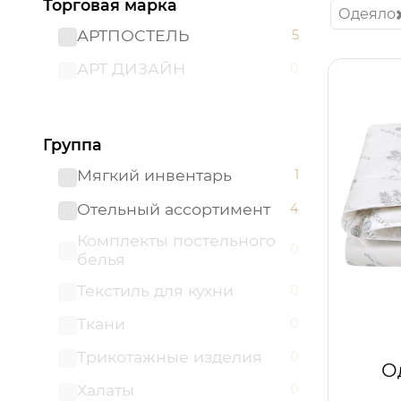
Торговая марка
Одеяло
АРТПОСТЕЛЬ
5
АРТ ДИЗАЙН
0
Группа
Мягкий инвентарь
1
Отельный ассортимент
4
Комплекты постельного
0
белья
Текстиль для кухни
0
Ткани
0
Трикотажные изделия
0
О
Халаты
0