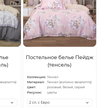
лье
Постельное белье Пейдж
ель)
(тенсель)
Коллекция:
Тенсел
эвкалипта)
Материал:
Тенсел (волокно эвкалипта)
Цвет:
розовый, белый, серый
Рисунок:
цветы