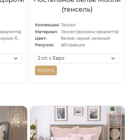
(тенсель)
Коллекция:
Тенсел
эвкалипта)
Материал:
Тенсел (волокно эвкалипта)
светло-зеленый, серый, белый
Цвет:
белый, серый, зеленый
Рисунок:
абстракция
Купить