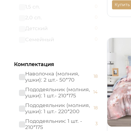
Купить
1,5 сп.
0
Поплин ясельный
0
2,0 сп.
0
Премиум
0
Детский
0
Престиж
0
Семейный
0
Россия
0
Россия (Подарочная
0
упаковка)
Комплектация
Страйп - сатин
0
Наволочка (молния,
18
ушки): 2 шт.- 50*70
Пододеяльник (молния,
14
ушки): 1 шт.- 210*175
Пододеяльник (молния,
18
ушки): 1 шт.- 220*200
Пододеяльник: 1 шт. -
3
210*175