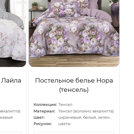
 Лайла
Постельное белье Нора
(тенсель)
Коллекция:
Тенсел
эвкалипта)
Материал:
Тенсел (волокно эвкалипта)
ежевый
Цвет:
сиреневый, белый, зеленый
Рисунок:
цветы