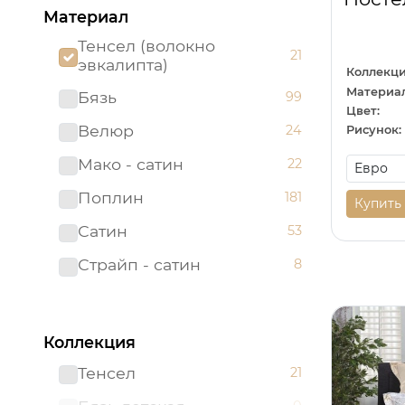
Материал
Тенсел (волокно
21
эвкалипта)
Коллекци
Материал
Бязь
99
Цвет:
Велюр
24
Рисунок:
Мако - сатин
22
Поплин
181
Купить
Сатин
53
Страйп - сатин
8
Коллекция
Тенсел
21