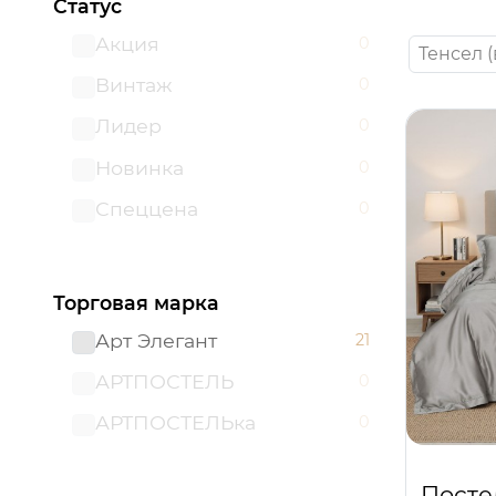
Статус
Акция
0
Тенсел 
Винтаж
0
Лидер
0
Новинка
0
Спеццена
0
Торговая марка
Арт Элегант
21
АРТПОСТЕЛЬ
0
АРТПОСТЕЛЬка
0
Посте