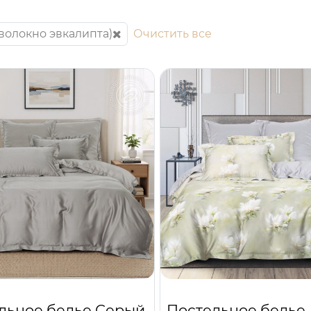
(волокно эвкалипта)
Очистить все
льное белье Серый
Постельное белье