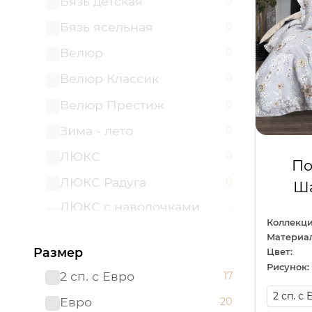
Бязь детская
0
Бязь ясельная
0
Велюр
0
Велюр Классик
0
Велюр Престиж
0
Зима - лето
0
ЛЮКС
0
По
ЛЮКС Радуга
0
Ша
ЛЮКС с наволочками
0
50х70
Коллекци
Материал
ЛЮКС с простыней на
Размер
0
Цвет:
резинке
Рисунок:
2 сп. с Евро
17
Мако - сатин
0
Евро
20
Поплин детский
0