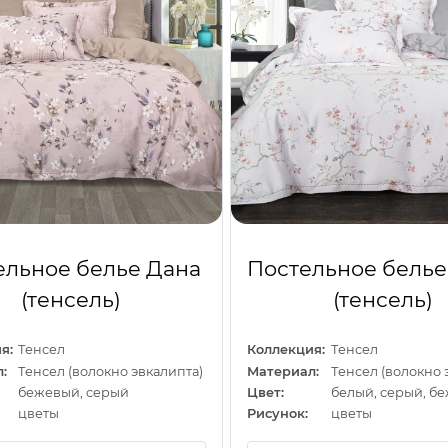
ельное белье Дана
Постельное белье
(тенсель)
(тенсель)
я:
Тенсел
Коллекция:
Тенсел
:
Тенсел (волокно эвкалипта)
Материал:
Тенсел (волокно 
бежевый, серый
Цвет:
белый, серый, б
цветы
Рисунок:
цветы