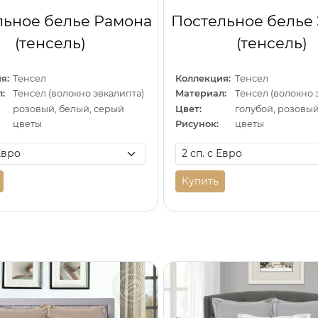
льное белье Рамона
Постельное белье
(тенсель)
(тенсель)
я:
Тенсел
Коллекция:
Тенсел
:
Тенсел (волокно эвкалипта)
Материал:
Тенсел (волокно 
розовый, белый, серый
Цвет:
голубой, розовый
цветы
Рисунок:
цветы
Купить