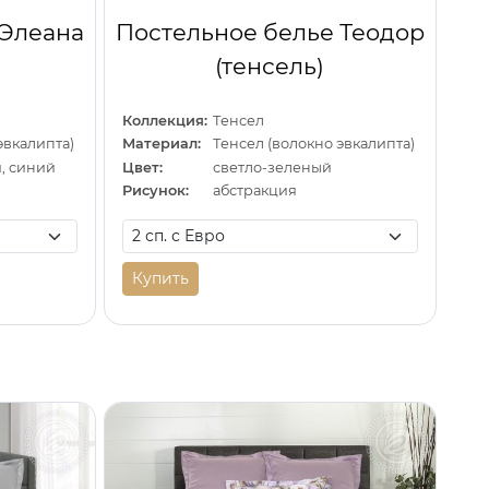
 Элеана
Постельное белье Теодор
(тенсель)
Коллекция:
Тенсел
эвкалипта)
Материал:
Тенсел (волокно эвкалипта)
, синий
Цвет:
светло-зеленый
Рисунок:
абстракция
Купить