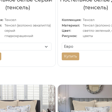
(тенсель)
(тенсель)
я:
Тенсел
Коллекция:
Тенсел
:
Тенсел (волокно эвкалипта)
Материал:
Тенсел (волокно 
серый
Цвет:
гладкокрашеный
Рисунок:
цветы
Купить