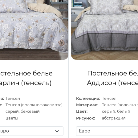
стельное белье
Постельное бе
рлин (тенсель)
Аддисон (тенс
я:
Тенсел
Коллекция:
Тенсел
:
Тенсел (волокно эвкалипта)
Материал:
Тенсел (волокно 
серый, бежевый
Цвет:
серый, белый
цветы
Рисунок:
абстракция