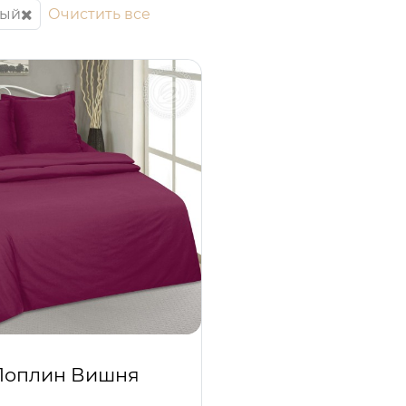
ый
Очистить все
Поплин Вишня