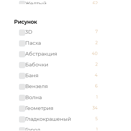
Желтый
62
Зеленый
96
Рисунок
Золотистый
2
3D
7
Золотой
5
Пасха
2
Изумрудный
1
Абстракция
40
Капучино
1
Бабочки
2
Коричневый
52
Баня
4
Красный
51
Вензеля
6
Ментоловый
5
Волна
1
Мятный
2
Геометрия
34
Оливковый
4
Гладкокрашеный
5
Оранжевый
24
Город
1