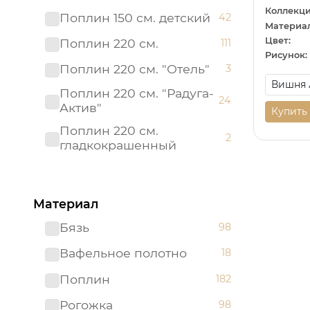
Коллекци
Поплин 150 см. детский
42
Материал
Цвет:
Поплин 220 см.
111
Рисунок:
Поплин 220 см. "Отель"
3
Поплин 220 см. "Радуга-
24
Актив"
Купить
Поплин 220 см.
2
гладкокрашенный
Рогожка "имитация льна"
3
150 см.
Материал
Рогожка 150 см.
95
Бязь
98
Сатин 220 см
19
Вафельное полотно
18
Сатин 220 см.
1
Подростковый
Поплин
182
Сатин 220 см.
9
Рогожка
98
гладкокрашенный