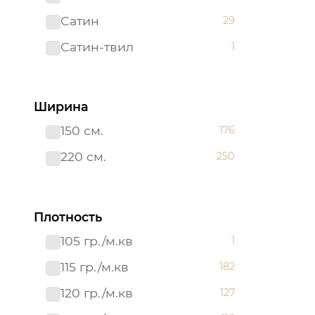
Сатин
29
Сатин-твил 220 см
1
Сатин-твил
1
Ширина
150 см.
176
220 см.
250
Плотность
105 гр./м.кв
1
115 гр./м.кв
182
120 гр./м.кв
127