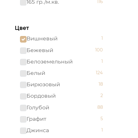
165 гр./м.кв.
116
Цвет
Вишневый
1
Бежевый
100
Белоземельный
1
Белый
124
Бирюзовый
18
Бордовый
2
Голубой
88
Графит
5
Джинса
1