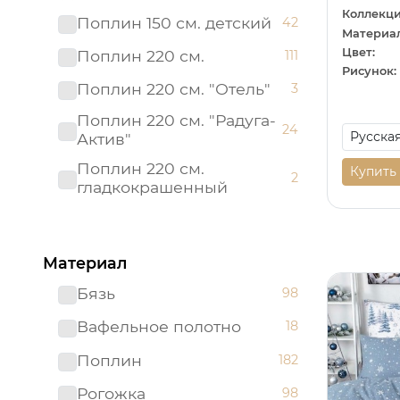
Коллекци
Поплин 150 см. детский
42
Материал
Цвет:
Поплин 220 см.
111
Рисунок:
Поплин 220 см. "Отель"
3
Поплин 220 см. "Радуга-
24
Актив"
Поплин 220 см.
Купить
2
гладкокрашенный
Рогожка "имитация льна"
3
150 см.
Материал
Рогожка 150 см.
95
Бязь
98
Сатин 220 см
19
Вафельное полотно
18
Сатин 220 см.
1
Подростковый
Поплин
182
Сатин 220 см.
9
Рогожка
98
гладкокрашенный