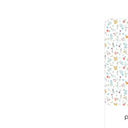
Сиреневый
10
Листья
9
Темно-серый
1
Любовь
1
Темно-синий
2
Машины
11
Фиолетовый
28
Молодежный
43
Фисташковый
1
Море
4
Хаки
1
Напитки
1
Черный
36
Новый год
31
Шампань
3
Однотонный
24
Шоколадный
2
Орнамент
36
Отдых
3
Перья
1
Р
Полоса
1