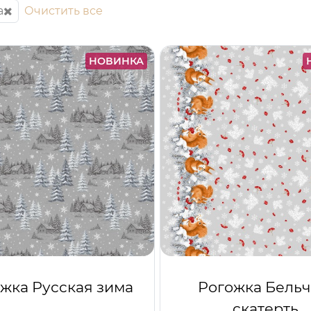
а
Очистить все
НОВИНКА
жка Русская зима
Рогожка Бельч
скатерть