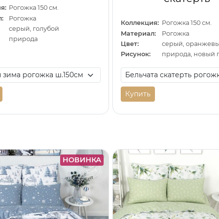
я:
Рогожка 150 см.
:
Рогожка
Коллекция:
Рогожка 150 см.
серый, голубой
Материал:
Рогожка
природа
Цвет:
Рисунок:
природа, новый 
Купить
НОВИНКА