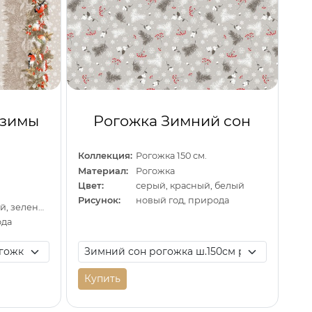
 зимы
Рогожка Зимний сон
Коллекция:
Рогожка 150 см.
Материал:
Рогожка
Цвет:
серый, красный, белый
Рисунок:
новый год, природа
бежевый, красный, зеленый
ода
Купить