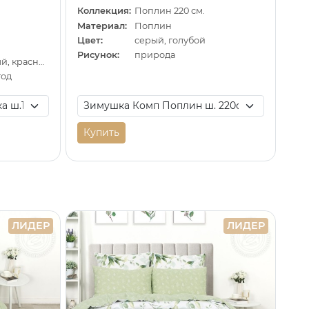
Коллекция:
Поплин 220 см.
Материал:
Поплин
Цвет:
серый, голубой
Рисунок:
природа
серый, оранжевый, красный
год
Купить
ЛИДЕР
ЛИДЕР