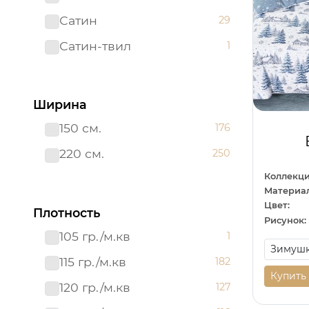
Сатин
29
Сатин-твил 220 см
1
Сатин-твил
1
Ширина
150 см.
176
220 см.
250
Коллекци
Материал
Цвет:
Плотность
Рисунок:
105 гр./м.кв
1
115 гр./м.кв
182
Купить
120 гр./м.кв
127