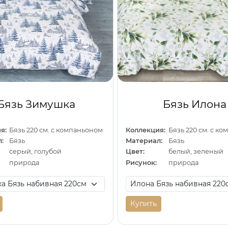
Бязь Зимушка
Бязь Илона
я:
Бязь 220 см. с компаньоном
Коллекция:
Бязь 220 см. с к
:
Бязь
Материал:
Бязь
серый, голубой
Цвет:
белый, зеленый
природа
Рисунок:
природа
Купить