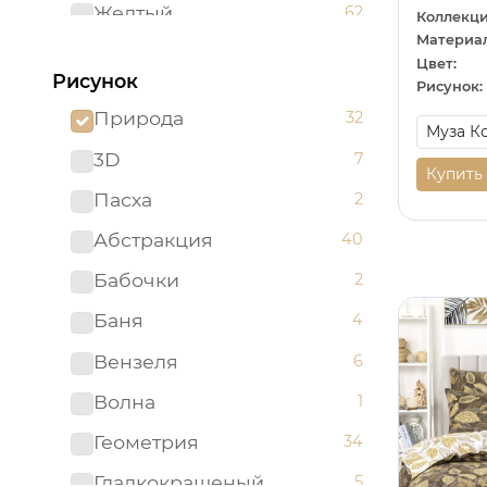
Желтый
62
Коллекци
Материал
Зеленый
96
Цвет:
Рисунок
Рисунок:
Золотистый
2
Природа
32
Золотой
5
3D
7
Изумрудный
1
Купить
Пасха
2
Капучино
1
Абстракция
40
Коричневый
52
Бабочки
2
Красный
51
Баня
4
Ментоловый
5
Вензеля
6
Мятный
2
Волна
1
Оливковый
4
Геометрия
34
Оранжевый
24
Гладкокрашеный
5