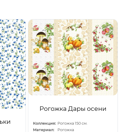
Рогожка Дары осени
ьки
Коллекция:
Рогожка 150 см.
Материал:
Рогожка