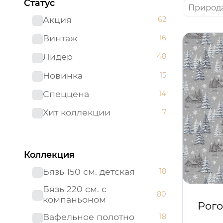
Статус
Природ
Акция
62
Винтаж
16
Лидер
48
Новинка
15
Спеццена
14
Хит коллекции
7
Коллекция
Бязь 150 см. детская
18
Бязь 220 см. с
80
компаньоном
Рого
Вафельное полотно
18