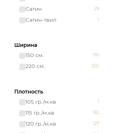
Сатин
29
Сатин-твил 220 см
1
Сатин-твил
1
Ширина
150 см.
176
220 см.
250
Плотность
105 гр./м.кв
1
115 гр./м.кв
182
120 гр./м.кв
127