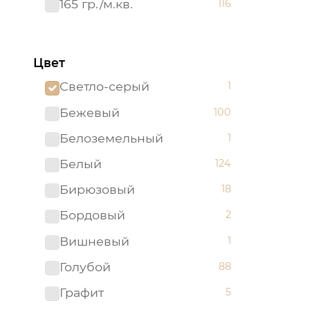
165 гр./м.кв.
116
Цвет
Светло-серый
1
Бежевый
100
Белоземельный
1
Белый
124
Бирюзовый
18
Бордовый
2
Вишневый
1
Голубой
88
Графит
5