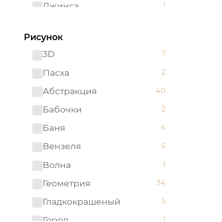
Джинса
1
Желтый
62
Рисунок
Зеленый
96
3D
7
Золотистый
2
Пасха
2
Золотой
5
Абстракция
40
Изумрудный
1
Бабочки
2
Капучино
1
Баня
4
Коричневый
52
Вензеля
6
Красный
51
Волна
1
Ментоловый
5
Геометрия
34
Мятный
2
Гладкокрашеный
5
Оливковый
4
Город
1