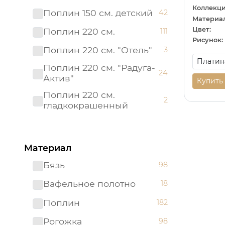
Коллекци
Поплин 150 см. детский
42
Материал
Цвет:
Поплин 220 см.
111
Рисунок:
Поплин 220 см. "Отель"
3
Поплин 220 см. "Радуга-
24
Актив"
Купить
Поплин 220 см.
2
гладкокрашенный
Рогожка "имитация льна"
3
150 см.
Материал
Рогожка 150 см.
95
Бязь
98
Сатин 220 см
19
Вафельное полотно
18
Сатин 220 см.
1
Подростковый
Поплин
182
Сатин 220 см.
9
Рогожка
98
гладкокрашенный