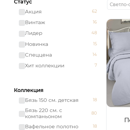
Статус
Светло-
Акция
62
Винтаж
16
Лидер
48
Новинка
15
Спеццена
14
Хит коллекции
7
Коллекция
Бязь 150 см. детская
18
Бязь 220 см. с
80
компаньоном
П
Вафельное полотно
18