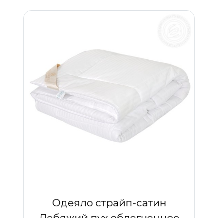
Одеяло страйп-сатин
Лебяжий пух облегченное