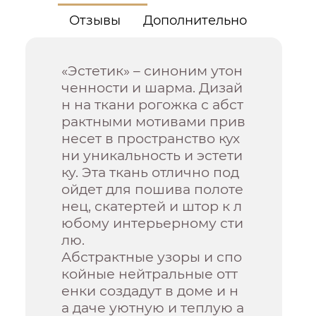
Отзывы
Дополнительно
«Эстетик» – синоним утон
ченности и шарма. Дизай
н на ткани рогожка с абст
рактными мотивами прив
несет в пространство кух
ни уникальность и эстети
ку. Эта ткань отлично под
ойдет для пошива полоте
нец, скатертей и штор к л
юбому интерьерному сти
лю.
Абстрактные узоры и спо
койные нейтральные отт
енки создадут в доме и н
а даче уютную и теплую а