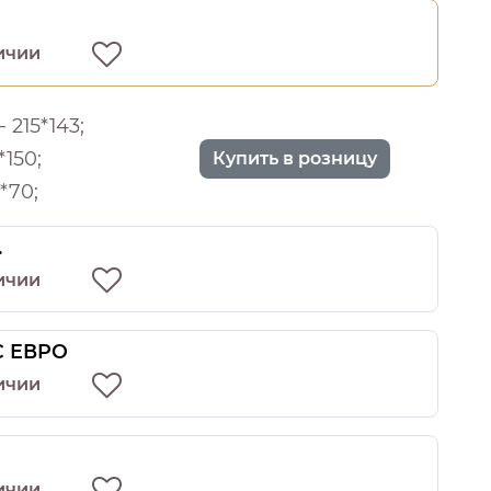
ичии
 215*143;
*150;
Купить в розницу
*70;
.
ичии
 С ЕВРО
ичии
ичии