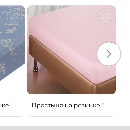
Следую
Простыня на резинке "Камелия"
Простыня на резинке "Роза"