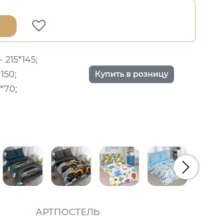
 215*145;
150;
Купить в розницу
*70;
Следую
АРТПОСТЕЛЬ