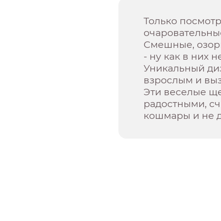
Только посмотр
очаровательны
Смешные, озорн
- ну как в них 
Уникальный диз
взрослым и выз
Эти веселые щ
радостными, сч
кошмары и не д