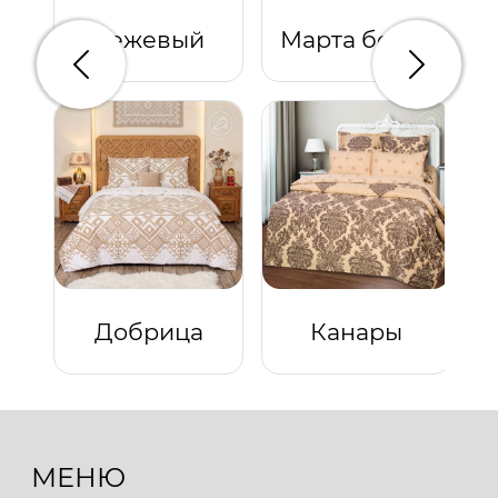
Бежевый
Марта бежевая
Предыдущий
Следую
Добрица
Канары
МЕНЮ