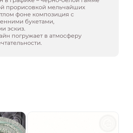
 в графике – черно-белой гамме
ой прорисовкой мельчайших
етлом фоне композиция с
енними букетами,
и эскиз.
айн погружает в атмосферу
чтательности.