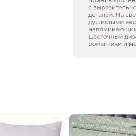
принт выполнен
с выразительн
деталей. На св
душистыми вес
напоминающим
Цветочный диз
романтики и ме