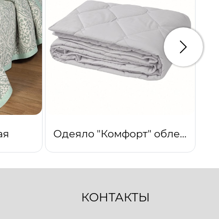
Следую
ая
Одеяло "Комфорт" облегченное (светло-серый)
КОНТАКТЫ