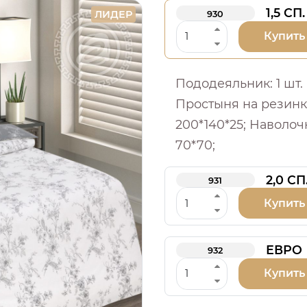
1,5 СП.
ЛИДЕР
930
Купить
Пододеяльник: 1 шт. -
Простыня на резинке:
200*140*25; Наволочка
70*70;
2,0 СП
931
Купить
ЕВРО
932
Купить