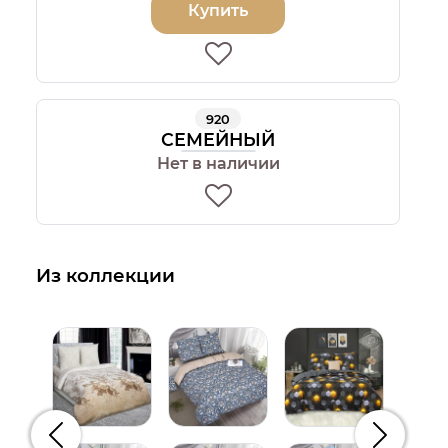
Купить
920
СЕМЕЙНЫЙ
Нет в наличии
Из коллекции
Предыдущий
Следую